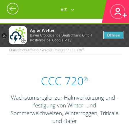
A-Z
Agrar Wetter
Öffnen
Bayer CropScience Deutschland GmbH
Kostenlos bei Google Play
®
Pflanzenschutzmittel / Wachstumsregler / CCC 720
CCC 720
®
Wachstumsregler zur Halmverkürzung und -
festigung von Winter- und
Sommerweichweizen, Winterroggen, Triticale
und Hafer