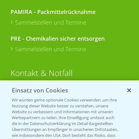
PAMIRA - Packmittelrücknahme
Sammelstellen und Termine
PRE - Chemikalien sicher entsorgen
Sammelstellen und Termine
Kontakt & Notfall
Einsatz von Cookies
Beratung auf WhatsApp
T.
+49 (0)174 346 564 1
Wir würden gerne optionale Cookies verwenden, um Ihre
Nutzung dieser Website besser zu verstehen, unsere
Website zu verbessern und Informationen mit unseren
KONTAKT
Werbepartnern zu teilen. Ihre Einwilligung umfasst auch
die in der Datenschutzerklärung im Detail dargestellten
Übermittlungen an Empfänger in unsicheren Drittstaaten,
Hilfe in Notfällen
wie insbesondere den USA. Dort besteht das Risiko, dass