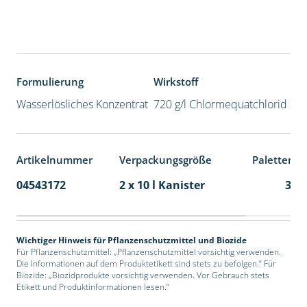
Formulierung
Wirkstoff
Wasserlösliches Konzentrat
720 g/l Chlormequatchlorid
Artikelnummer
Verpackungsgröße
Palettenei
04543172
2 x 10 l Kanister
36
Wichtiger Hinweis für Pflanzenschutzmittel und Biozide
Für Pflanzenschutzmittel: „Pflanzenschutzmittel vorsichtig verwenden.
Die Informationen auf dem Produktetikett sind stets zu befolgen.“ Für
Biozide: „Biozidprodukte vorsichtig verwenden. Vor Gebrauch stets
Etikett und Produktinformationen lesen.“