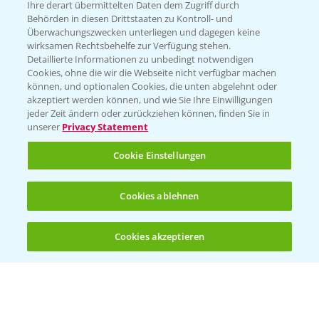
Ihre derart übermittelten Daten dem Zugriff durch
T.
+49 (0)214/30-20220
Behörden in diesen Drittstaaten zu Kontroll- und
Überwachungszwecken unterliegen und dagegen keine
wirksamen Rechtsbehelfe zur Verfügung stehen.
Detaillierte Informationen zu unbedingt notwendigen
Cookies, ohne die wir die Webseite nicht verfügbar machen
können, und optionalen Cookies, die unten abgelehnt oder
akzeptiert werden können, und wie Sie Ihre Einwilligungen
jeder Zeit ändern oder zurückziehen können, finden Sie in
Folgen Sie uns
unserer
Privacy Statement
Cookie Einstellungen
Cookies ablehnen
Cookies akzeptieren
Öffnen
Bis zu 4 Produkte vergleichen:
(noch 4)
Allgemeine Nutzungsbedingungen
Datenschutzerklärung
Impressum
Gebrauchshinweise
© Bayer CropScience Deutschland GmbH