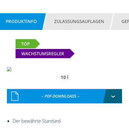
PRODUKTINFO
ZULASSUNGSAUFLAGEN
GE
TOP
WACHSTUMSREGLER
10 l
– PDF-DOWNLOADS –
Der bewährte Standard