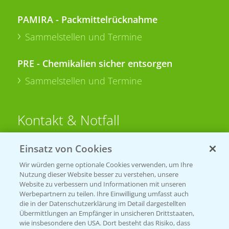
PAMIRA - Packmittelrücknahme
Sammelstellen und Termine
PRE - Chemikalien sicher entsorgen
Sammelstellen und Termine
Kontakt & Notfall
Einsatz von Cookies
Beratung auf WhatsApp
T.
+49 (0)174 346 564 1
Wir würden gerne optionale Cookies verwenden, um Ihre
Nutzung dieser Website besser zu verstehen, unsere
Website zu verbessern und Informationen mit unseren
KONTAKT
Werbepartnern zu teilen. Ihre Einwilligung umfasst auch
die in der Datenschutzerklärung im Detail dargestellten
Übermittlungen an Empfänger in unsicheren Drittstaaten,
Hilfe in Notfällen
wie insbesondere den USA. Dort besteht das Risiko, dass