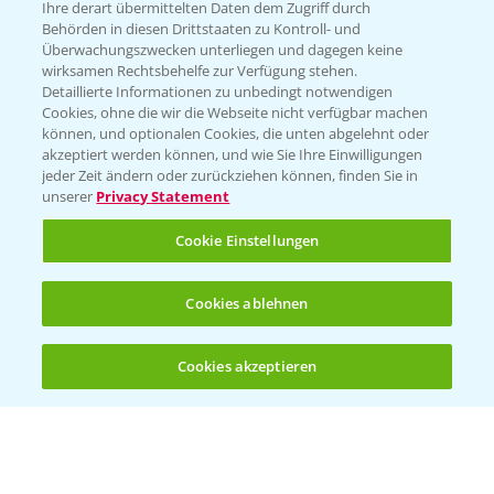
Ihre derart übermittelten Daten dem Zugriff durch
T.
+49 (0)214/30-20220
Behörden in diesen Drittstaaten zu Kontroll- und
Überwachungszwecken unterliegen und dagegen keine
wirksamen Rechtsbehelfe zur Verfügung stehen.
Detaillierte Informationen zu unbedingt notwendigen
Cookies, ohne die wir die Webseite nicht verfügbar machen
können, und optionalen Cookies, die unten abgelehnt oder
akzeptiert werden können, und wie Sie Ihre Einwilligungen
jeder Zeit ändern oder zurückziehen können, finden Sie in
Folgen Sie uns
unserer
Privacy Statement
Cookie Einstellungen
Cookies ablehnen
Cookies akzeptieren
Öffnen
Bis zu 4 Produkte vergleichen:
(noch 4)
Allgemeine Nutzungsbedingungen
Datenschutzerklärung
Impressum
Gebrauchshinweise
© Bayer CropScience Deutschland GmbH