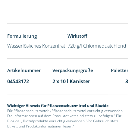
Formulierung
Wirkstoff
Wasserlösliches Konzentrat
720 g/l Chlormequatchlorid
Artikelnummer
Verpackungsgröße
Palettenei
04543172
2 x 10 l Kanister
36
Wichtiger Hinweis für Pflanzenschutzmittel und Biozide
Für Pflanzenschutzmittel: „Pflanzenschutzmittel vorsichtig verwenden.
Die Informationen auf dem Produktetikett sind stets zu befolgen.“ Für
Biozide: „Biozidprodukte vorsichtig verwenden. Vor Gebrauch stets
Etikett und Produktinformationen lesen.“