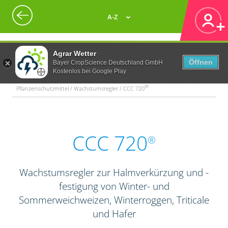
A-Z
Agrar Wetter
Öffnen
Bayer CropScience Deutschland GmbH
Kostenlos bei Google Play
®
Pflanzenschutzmittel / Wachstumsregler / CCC 720
CCC 720
®
Wachstumsregler zur Halmverkürzung und -
festigung von Winter- und
Sommerweichweizen, Winterroggen, Triticale
und Hafer