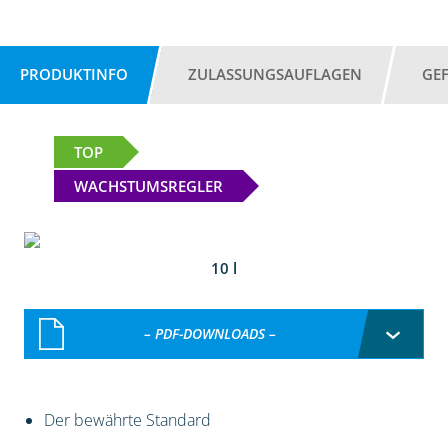
PRODUKTINFO
ZULASSUNGSAUFLAGEN
GE
TOP
WACHSTUMSREGLER
10 l
– PDF-DOWNLOADS –
Der bewährte Standard