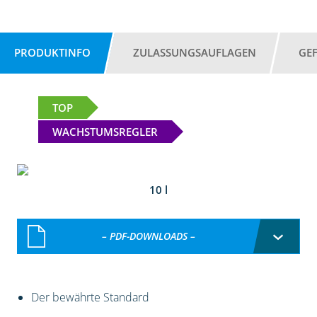
PRODUKTINFO
ZULASSUNGSAUFLAGEN
GE
TOP
WACHSTUMSREGLER
10 l
– PDF-DOWNLOADS –
Der bewährte Standard