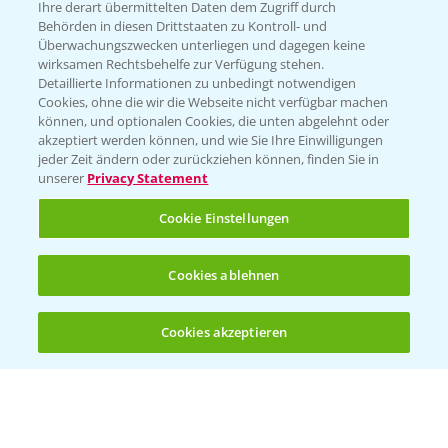
Ihre derart übermittelten Daten dem Zugriff durch
T.
+49 (0)214/30-20220
Behörden in diesen Drittstaaten zu Kontroll- und
Überwachungszwecken unterliegen und dagegen keine
wirksamen Rechtsbehelfe zur Verfügung stehen.
Detaillierte Informationen zu unbedingt notwendigen
Cookies, ohne die wir die Webseite nicht verfügbar machen
können, und optionalen Cookies, die unten abgelehnt oder
akzeptiert werden können, und wie Sie Ihre Einwilligungen
jeder Zeit ändern oder zurückziehen können, finden Sie in
Folgen Sie uns
unserer
Privacy Statement
Cookie Einstellungen
Cookies ablehnen
Cookies akzeptieren
Öffnen
Bis zu 4 Produkte vergleichen:
(noch 4)
Allgemeine Nutzungsbedingungen
Datenschutzerklärung
Impressum
Gebrauchshinweise
© Bayer CropScience Deutschland GmbH