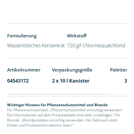
Formulierung
Wirkstoff
Wasserlösliches Konzentrat
720 g/l Chlormequatchlorid
Artikelnummer
Verpackungsgröße
Palettenei
04543172
2 x 10 l Kanister
36
Wichtiger Hinweis für Pflanzenschutzmittel und Biozide
Für Pflanzenschutzmittel: „Pflanzenschutzmittel vorsichtig verwenden.
Die Informationen auf dem Produktetikett sind stets zu befolgen.“ Für
Biozide: „Biozidprodukte vorsichtig verwenden. Vor Gebrauch stets
Etikett und Produktinformationen lesen.“