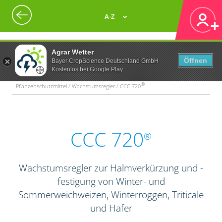
A-Z
Agrar Wetter
Öffnen
Bayer CropScience Deutschland GmbH
Kostenlos bei Google Play
®
Pflanzenschutzmittel / Wachstumsregler / CCC 720
CCC 720
®
Wachstumsregler zur Halmverkürzung und -
festigung von Winter- und
Sommerweichweizen, Winterroggen, Triticale
und Hafer