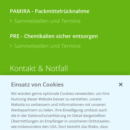
PAMIRA - Packmittelrücknahme
Sammelstellen und Termine
PRE - Chemikalien sicher entsorgen
Sammelstellen und Termine
Kontakt & Notfall
Einsatz von Cookies
Beratung auf WhatsApp
T.
+49 (0)174 346 564 1
Wir würden gerne optionale Cookies verwenden, um Ihre
Nutzung dieser Website besser zu verstehen, unsere
Website zu verbessern und Informationen mit unseren
KONTAKT
Werbepartnern zu teilen. Ihre Einwilligung umfasst auch
die in der Datenschutzerklärung im Detail dargestellten
Übermittlungen an Empfänger in unsicheren Drittstaaten,
Hilfe in Notfällen
wie insbesondere den USA. Dort besteht das Risiko, dass