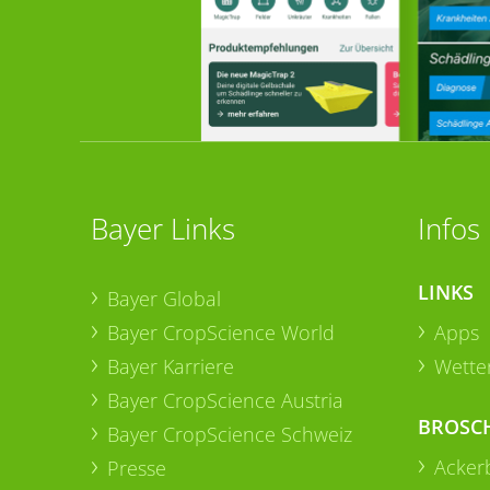
Bayer Links
Infos
LINKS
Bayer Global
Bayer CropScience World
Apps
Bayer Karriere
Wetter
Bayer CropScience Austria
BROSC
Bayer CropScience Schweiz
Acker
Presse