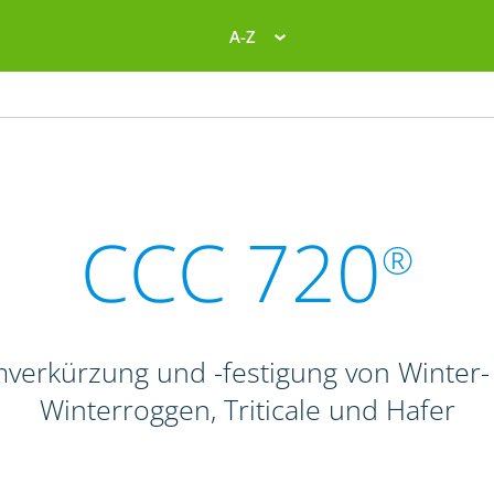
A-Z
CCC 720
®
verkürzung und -festigung von Winte
Winterroggen, Triticale und Hafer