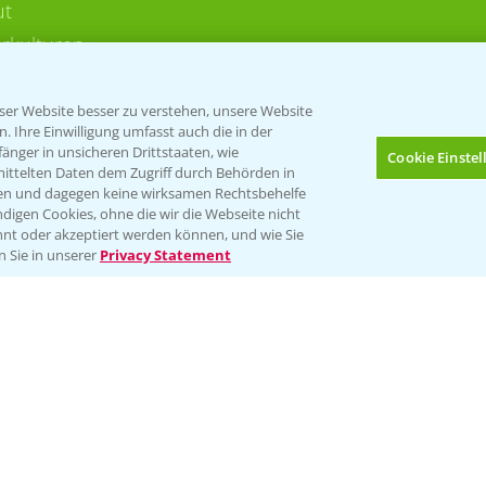
ut
rkulturen
er Website besser zu verstehen, unsere Website
 Ihre Einwilligung umfasst auch die in der
nger in unsicheren Drittstaaten, wie
Cookie Einste
mittelten Daten dem Zugriff durch Behörden in
gen und dagegen keine wirksamen Rechtsbehelfe
digen Cookies, ohne die wir die Webseite nicht
Folgen Sie uns
nt oder akzeptiert werden können, und wie Sie
Bis zu 4 Produkte vergleichen:
(noch 4)
n Sie in unserer
Privacy Statement
Impressum
Gebrauchshinweise