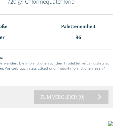
720 g/l Chlormequatchlorid
öße
Paletteneinheit
ter
36
de
 verwenden. Die Informationen auf dem Produktetikett sind stets zu
en. Vor Gebrauch stets Etikett und Produktinformationen lesen.“
ZUM VERGLEICH
(0)