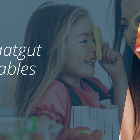
atgut
ables