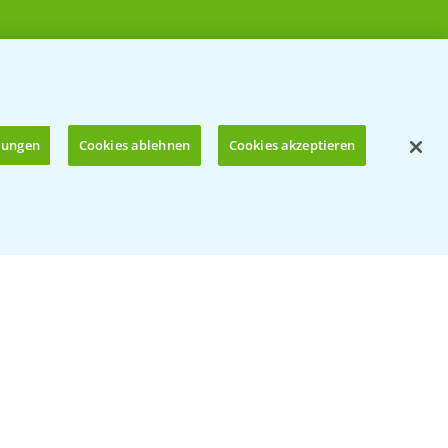
llungen
Cookies ablehnen
Cookies akzeptieren
Öffnen
© Bayer CropScience Deutschland GmbH