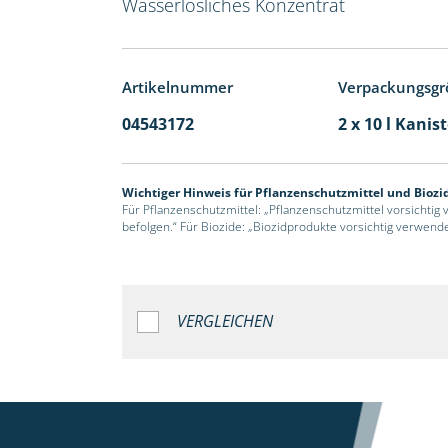
Wasserlösliches Konzentrat
Artikelnummer
Verpackungsgr
04543172
2 x 10 l Kanis
Wichtiger Hinweis für Pflanzenschutzmittel und Biozi
Für Pflanzenschutzmittel: „Pflanzenschutzmittel vorsichtig
befolgen.“ Für Biozide: „Biozidprodukte vorsichtig verwend
VERGLEICHEN