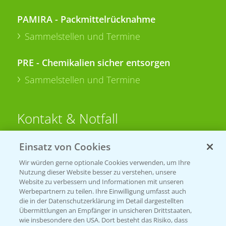
PAMIRA - Packmittelrücknahme
Sammelstellen und Termine
PRE - Chemikalien sicher entsorgen
Sammelstellen und Termine
Kontakt & Notfall
Einsatz von Cookies
Beratung auf WhatsApp
T.
+49 (0)174 346 564 1
Wir würden gerne optionale Cookies verwenden, um Ihre
Nutzung dieser Website besser zu verstehen, unsere
Website zu verbessern und Informationen mit unseren
KONTAKT
Werbepartnern zu teilen. Ihre Einwilligung umfasst auch
die in der Datenschutzerklärung im Detail dargestellten
Übermittlungen an Empfänger in unsicheren Drittstaaten,
Hilfe in Notfällen
wie insbesondere den USA. Dort besteht das Risiko, dass