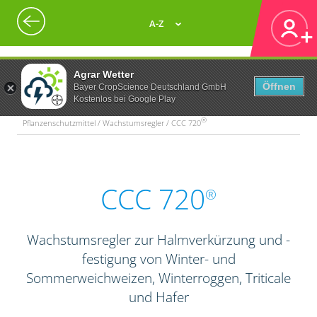
A-Z
Agrar Wetter
Öffnen
Bayer CropScience Deutschland GmbH
Kostenlos bei Google Play
®
Pflanzenschutzmittel / Wachstumsregler / CCC 720
CCC 720
®
Wachstumsregler zur Halmverkürzung und -
festigung von Winter- und
Sommerweichweizen, Winterroggen, Triticale
und Hafer