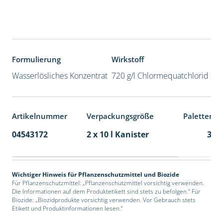
Formulierung
Wirkstoff
Wasserlösliches Konzentrat
720 g/l Chlormequatchlorid
Artikelnummer
Verpackungsgröße
Palettenei
04543172
2 x 10 l Kanister
36
Wichtiger Hinweis für Pflanzenschutzmittel und Biozide
Für Pflanzenschutzmittel: „Pflanzenschutzmittel vorsichtig verwenden.
Die Informationen auf dem Produktetikett sind stets zu befolgen.“ Für
Biozide: „Biozidprodukte vorsichtig verwenden. Vor Gebrauch stets
Etikett und Produktinformationen lesen.“