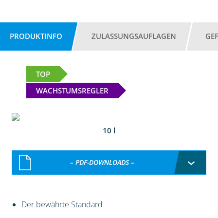
PRODUKTINFO
ZULASSUNGSAUFLAGEN
GE
TOP
WACHSTUMSREGLER
10 l
– PDF-DOWNLOADS –
Der bewährte Standard