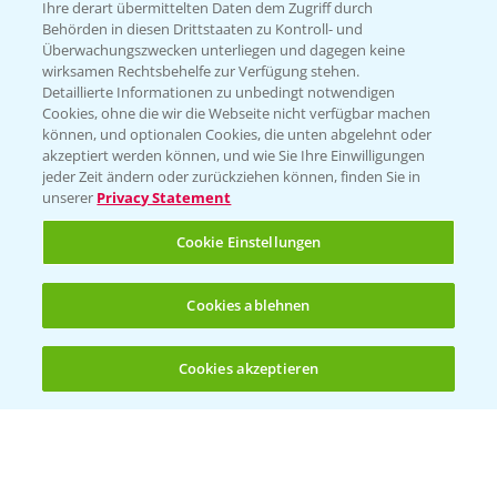
Ihre derart übermittelten Daten dem Zugriff durch
T.
+49 (0)214/30-20220
Behörden in diesen Drittstaaten zu Kontroll- und
Überwachungszwecken unterliegen und dagegen keine
wirksamen Rechtsbehelfe zur Verfügung stehen.
Detaillierte Informationen zu unbedingt notwendigen
Cookies, ohne die wir die Webseite nicht verfügbar machen
können, und optionalen Cookies, die unten abgelehnt oder
akzeptiert werden können, und wie Sie Ihre Einwilligungen
jeder Zeit ändern oder zurückziehen können, finden Sie in
Folgen Sie uns
unserer
Privacy Statement
Cookie Einstellungen
Cookies ablehnen
Cookies akzeptieren
Öffnen
Bis zu 4 Produkte vergleichen:
(noch 4)
Allgemeine Nutzungsbedingungen
Datenschutzerklärung
Impressum
Gebrauchshinweise
© Bayer CropScience Deutschland GmbH