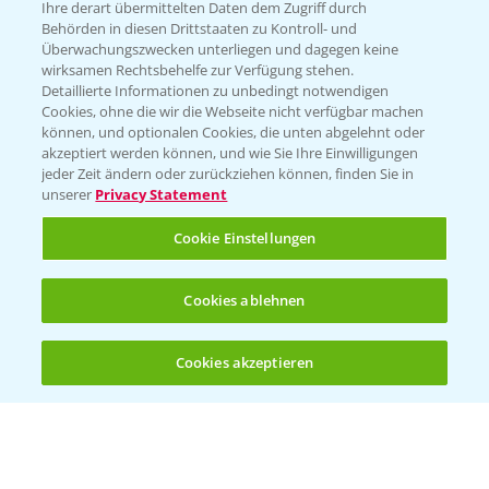
Ihre derart übermittelten Daten dem Zugriff durch
T.
+49 (0)214/30-20220
Behörden in diesen Drittstaaten zu Kontroll- und
Überwachungszwecken unterliegen und dagegen keine
wirksamen Rechtsbehelfe zur Verfügung stehen.
Detaillierte Informationen zu unbedingt notwendigen
Cookies, ohne die wir die Webseite nicht verfügbar machen
können, und optionalen Cookies, die unten abgelehnt oder
akzeptiert werden können, und wie Sie Ihre Einwilligungen
jeder Zeit ändern oder zurückziehen können, finden Sie in
Folgen Sie uns
unserer
Privacy Statement
Cookie Einstellungen
Cookies ablehnen
Cookies akzeptieren
Öffnen
Bis zu 4 Produkte vergleichen:
(noch 4)
Allgemeine Nutzungsbedingungen
Datenschutzerklärung
Impressum
Gebrauchshinweise
© Bayer CropScience Deutschland GmbH