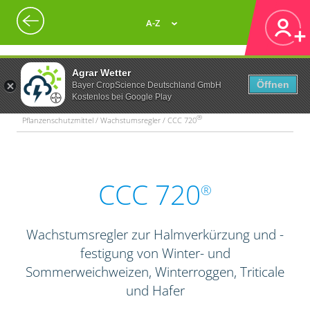
A-Z
Agrar Wetter
Öffnen
Bayer CropScience Deutschland GmbH
Kostenlos bei Google Play
®
Pflanzenschutzmittel / Wachstumsregler / CCC 720
CCC 720
®
Wachstumsregler zur Halmverkürzung und -
festigung von Winter- und
Sommerweichweizen, Winterroggen, Triticale
und Hafer