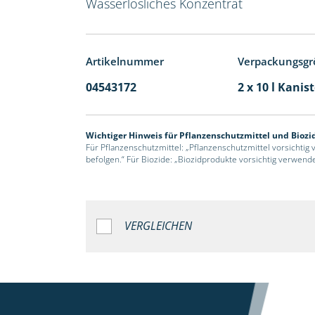
Wasserlösliches Konzentrat
Artikelnummer
Verpackungsgr
04543172
2 x 10 l Kanis
Wichtiger Hinweis für Pflanzenschutzmittel und Biozi
Für Pflanzenschutzmittel: „Pflanzenschutzmittel vorsichtig
befolgen.“ Für Biozide: „Biozidprodukte vorsichtig verwend
VERGLEICHEN