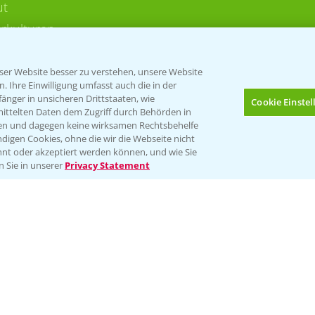
ut
rkulturen
er Website besser zu verstehen, unsere Website
 Ihre Einwilligung umfasst auch die in der
nger in unsicheren Drittstaaten, wie
Cookie Einste
mittelten Daten dem Zugriff durch Behörden in
gen und dagegen keine wirksamen Rechtsbehelfe
digen Cookies, ohne die wir die Webseite nicht
Folgen Sie uns
nt oder akzeptiert werden können, und wie Sie
Bis zu 4 Produkte vergleichen:
(noch 4)
n Sie in unserer
Privacy Statement
Impressum
Gebrauchshinweise