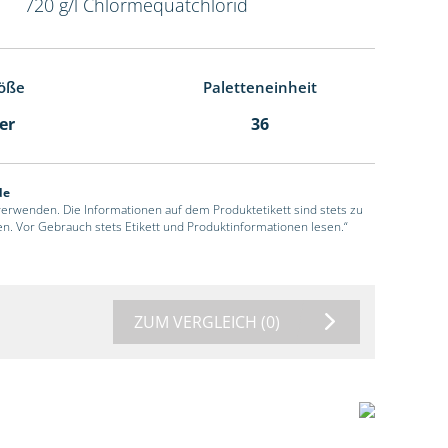
720 g/l Chlormequatchlorid
öße
Paletteneinheit
ter
36
de
 verwenden. Die Informationen auf dem Produktetikett sind stets zu
en. Vor Gebrauch stets Etikett und Produktinformationen lesen.“
ZUM VERGLEICH
(0)