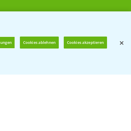
llungen
Cookies ablehnen
Cookies akzeptieren
Öffnen
© Bayer CropScience Deutschland GmbH