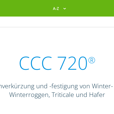
A-Z
CCC 720
®
verkürzung und -festigung von Winte
Winterroggen, Triticale und Hafer