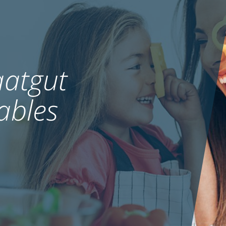
atgut
ables