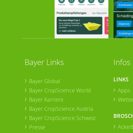
Bayer Links
Infos
LINKS
Bayer Global
Bayer CropScience World
Apps
Bayer Karriere
Wetter
Bayer CropScience Austria
BROSC
Bayer CropScience Schweiz
Acker
Presse