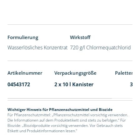
Formulierung
Wirkstoff
Wasserlösliches Konzentrat
720 g/l Chlormequatchlorid
Artikelnummer
Verpackungsgröße
Palettenei
04543172
2 x 10 l Kanister
36
Wichtiger Hinweis für Pflanzenschutzmittel und Biozide
Für Pflanzenschutzmittel: „Pflanzenschutzmittel vorsichtig verwenden.
Die Informationen auf dem Produktetikett sind stets zu befolgen.“ Für
Biozide: „Biozidprodukte vorsichtig verwenden. Vor Gebrauch stets
Etikett und Produktinformationen lesen.“