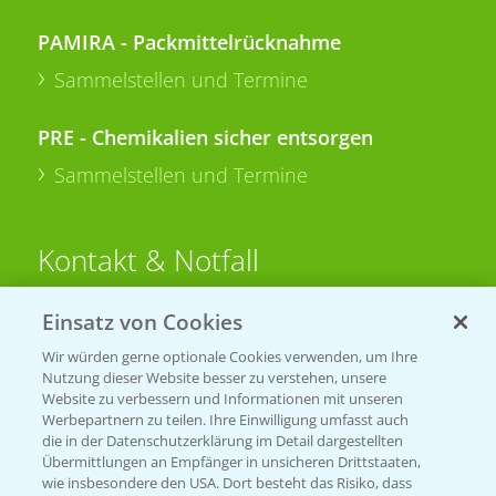
PAMIRA - Packmittelrücknahme
Sammelstellen und Termine
PRE - Chemikalien sicher entsorgen
Sammelstellen und Termine
Kontakt & Notfall
Einsatz von Cookies
Beratung auf WhatsApp
T.
+49 (0)174 346 564 1
Wir würden gerne optionale Cookies verwenden, um Ihre
Nutzung dieser Website besser zu verstehen, unsere
Website zu verbessern und Informationen mit unseren
KONTAKT
Werbepartnern zu teilen. Ihre Einwilligung umfasst auch
die in der Datenschutzerklärung im Detail dargestellten
Übermittlungen an Empfänger in unsicheren Drittstaaten,
Hilfe in Notfällen
wie insbesondere den USA. Dort besteht das Risiko, dass