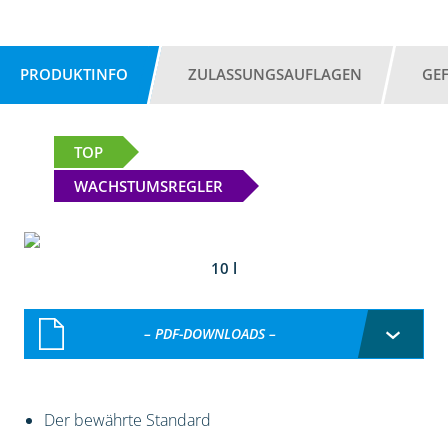
PRODUKTINFO
ZULASSUNGSAUFLAGEN
GE
TOP
WACHSTUMSREGLER
10 l
– PDF-DOWNLOADS –
Der bewährte Standard