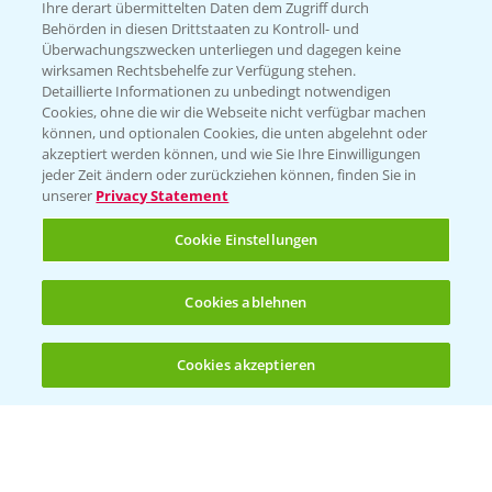
Ihre derart übermittelten Daten dem Zugriff durch
T.
+49 (0)214/30-20220
Behörden in diesen Drittstaaten zu Kontroll- und
Überwachungszwecken unterliegen und dagegen keine
wirksamen Rechtsbehelfe zur Verfügung stehen.
Detaillierte Informationen zu unbedingt notwendigen
Cookies, ohne die wir die Webseite nicht verfügbar machen
können, und optionalen Cookies, die unten abgelehnt oder
akzeptiert werden können, und wie Sie Ihre Einwilligungen
jeder Zeit ändern oder zurückziehen können, finden Sie in
Folgen Sie uns
unserer
Privacy Statement
Cookie Einstellungen
Cookies ablehnen
Cookies akzeptieren
Öffnen
Bis zu 4 Produkte vergleichen:
(noch 4)
Allgemeine Nutzungsbedingungen
Datenschutzerklärung
Impressum
Gebrauchshinweise
© Bayer CropScience Deutschland GmbH