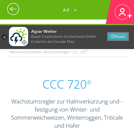
A-Z
Agrar Wetter
Öffnen
Bayer CropScience Deutschland GmbH
Kostenlos bei Google Play
®
Pflanzenschutzmittel / Wachstumsregler / CCC 720
CCC 720
®
Wachstumsregler zur Halmverkürzung und -
festigung von Winter- und
Sommerweichweizen, Winterroggen, Triticale
und Hafer