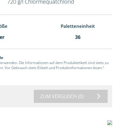
720 g/l Chlormequatchlorid
öße
Paletteneinheit
ter
36
de
 verwenden. Die Informationen auf dem Produktetikett sind stets zu
en. Vor Gebrauch stets Etikett und Produktinformationen lesen.“
ZUM VERGLEICH
(0)