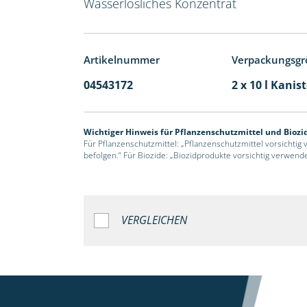
Wasserlösliches Konzentrat
Artikelnummer
Verpackungsgr
04543172
2 x 10 l Kanis
Wichtiger Hinweis für Pflanzenschutzmittel und Biozi
Für Pflanzenschutzmittel: „Pflanzenschutzmittel vorsichtig
befolgen.“ Für Biozide: „Biozidprodukte vorsichtig verwend
VERGLEICHEN