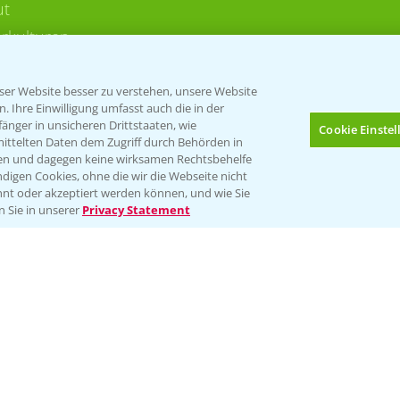
ut
rkulturen
er Website besser zu verstehen, unsere Website
 Ihre Einwilligung umfasst auch die in der
nger in unsicheren Drittstaaten, wie
Cookie Einste
mittelten Daten dem Zugriff durch Behörden in
gen und dagegen keine wirksamen Rechtsbehelfe
digen Cookies, ohne die wir die Webseite nicht
Folgen Sie uns
nt oder akzeptiert werden können, und wie Sie
Bis zu 4 Produkte vergleichen:
(noch 4)
n Sie in unserer
Privacy Statement
Impressum
Gebrauchshinweise