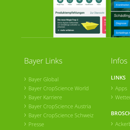
Bayer Links
Infos
LINKS
Bayer Global
Bayer CropScience World
Apps
Bayer Karriere
Wetter
Bayer CropScience Austria
BROSC
Bayer CropScience Schweiz
Acker
Presse