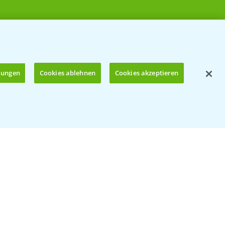
llungen
Cookies ablehnen
Cookies akzeptieren
Öffnen
© Bayer CropScience Deutschland GmbH