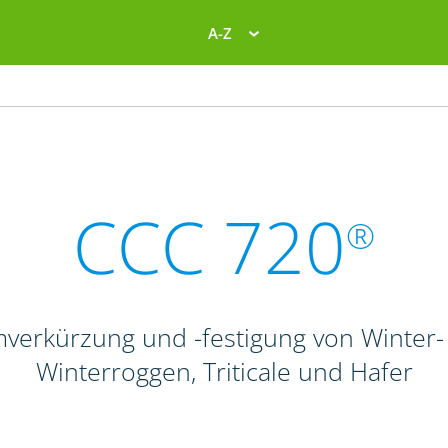
A-Z
CCC 720
®
verkürzung und -festigung von Winte
Winterroggen, Triticale und Hafer