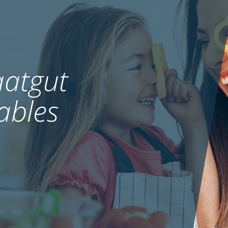
atgut
ables