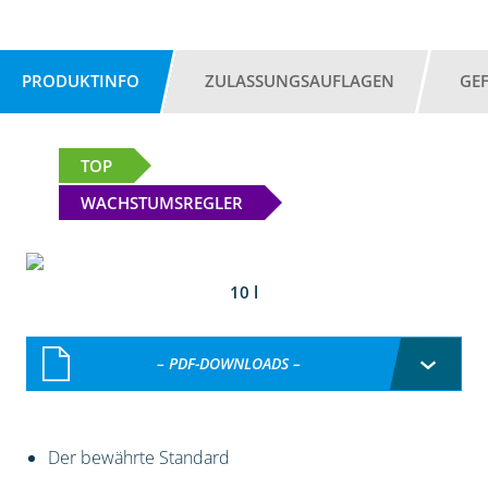
PRODUKTINFO
ZULASSUNGSAUFLAGEN
GE
TOP
WACHSTUMSREGLER
10 l
– PDF-DOWNLOADS –
Der bewährte Standard