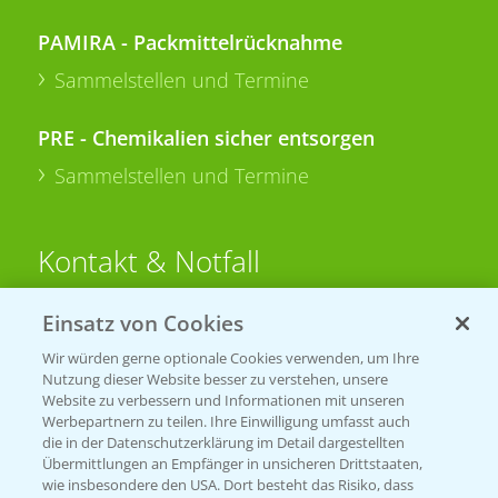
PAMIRA - Packmittelrücknahme
Sammelstellen und Termine
PRE - Chemikalien sicher entsorgen
Sammelstellen und Termine
Kontakt & Notfall
Einsatz von Cookies
Beratung auf WhatsApp
T.
+49 (0)174 346 564 1
Wir würden gerne optionale Cookies verwenden, um Ihre
Nutzung dieser Website besser zu verstehen, unsere
Website zu verbessern und Informationen mit unseren
KONTAKT
Werbepartnern zu teilen. Ihre Einwilligung umfasst auch
die in der Datenschutzerklärung im Detail dargestellten
Übermittlungen an Empfänger in unsicheren Drittstaaten,
Hilfe in Notfällen
wie insbesondere den USA. Dort besteht das Risiko, dass