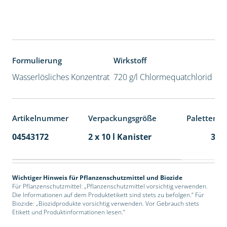
Formulierung
Wirkstoff
Wasserlösliches Konzentrat
720 g/l Chlormequatchlorid
Artikelnummer
Verpackungsgröße
Palettenei
04543172
2 x 10 l Kanister
36
Wichtiger Hinweis für Pflanzenschutzmittel und Biozide
Für Pflanzenschutzmittel: „Pflanzenschutzmittel vorsichtig verwenden.
Die Informationen auf dem Produktetikett sind stets zu befolgen.“ Für
Biozide: „Biozidprodukte vorsichtig verwenden. Vor Gebrauch stets
Etikett und Produktinformationen lesen.“