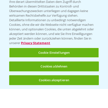
Ihre derart übermittelten Daten dem Zugriff durch
T.
+49 (0)214/30-20220
Behörden in diesen Drittstaaten zu Kontroll- und
Überwachungszwecken unterliegen und dagegen keine
wirksamen Rechtsbehelfe zur Verfügung stehen.
Detaillierte Informationen zu unbedingt notwendigen
Cookies, ohne die wir die Webseite nicht verfügbar machen
können, und optionalen Cookies, die unten abgelehnt oder
akzeptiert werden können, und wie Sie Ihre Einwilligungen
jeder Zeit ändern oder zurückziehen können, finden Sie in
Folgen Sie uns
unserer
Privacy Statement
Cookie Einstellungen
Cookies ablehnen
Cookies akzeptieren
Öffnen
Bis zu 4 Produkte vergleichen:
(noch 4)
Allgemeine Nutzungsbedingungen
Datenschutzerklärung
Impressum
Gebrauchshinweise
© Bayer CropScience Deutschland GmbH