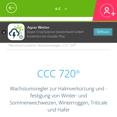
A-Z
Agrar Wetter
Öffnen
Bayer CropScience Deutschland GmbH
Kostenlos bei Google Play
®
Pflanzenschutzmittel / Wachstumsregler / CCC 720
CCC 720
®
Wachstumsregler zur Halmverkürzung und -
festigung von Winter- und
Sommerweichweizen, Winterroggen, Triticale
und Hafer