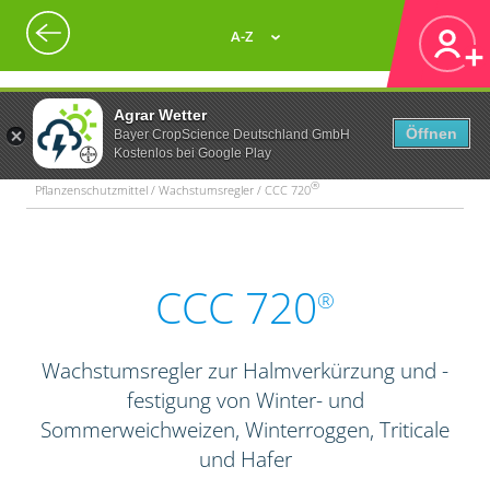
A-Z
Agrar Wetter
Öffnen
Bayer CropScience Deutschland GmbH
Kostenlos bei Google Play
®
Pflanzenschutzmittel / Wachstumsregler / CCC 720
CCC 720
®
Wachstumsregler zur Halmverkürzung und -
festigung von Winter- und
Sommerweichweizen, Winterroggen, Triticale
und Hafer