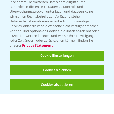
Ihre derart übermittelten Daten dem Zugriff durch
T.
+49 (0)214/30-20220
Behörden in diesen Drittstaaten zu Kontroll- und
Überwachungszwecken unterliegen und dagegen keine
wirksamen Rechtsbehelfe zur Verfügung stehen.
Detaillierte Informationen zu unbedingt notwendigen
Cookies, ohne die wir die Webseite nicht verfügbar machen
können, und optionalen Cookies, die unten abgelehnt oder
akzeptiert werden können, und wie Sie Ihre Einwilligungen
jeder Zeit ändern oder zurückziehen können, finden Sie in
Folgen Sie uns
unserer
Privacy Statement
Cookie Einstellungen
Cookies ablehnen
Cookies akzeptieren
Öffnen
Bis zu 4 Produkte vergleichen:
(noch 4)
Allgemeine Nutzungsbedingungen
Datenschutzerklärung
Impressum
Gebrauchshinweise
© Bayer CropScience Deutschland GmbH