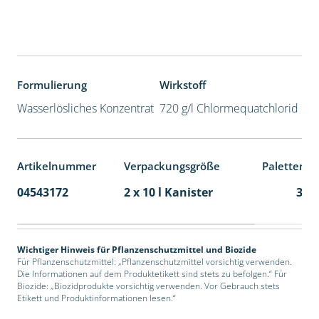
Formulierung
Wirkstoff
Wasserlösliches Konzentrat
720 g/l Chlormequatchlorid
Artikelnummer
Verpackungsgröße
Palettenei
04543172
2 x 10 l Kanister
36
Wichtiger Hinweis für Pflanzenschutzmittel und Biozide
Für Pflanzenschutzmittel: „Pflanzenschutzmittel vorsichtig verwenden.
Die Informationen auf dem Produktetikett sind stets zu befolgen.“ Für
Biozide: „Biozidprodukte vorsichtig verwenden. Vor Gebrauch stets
Etikett und Produktinformationen lesen.“