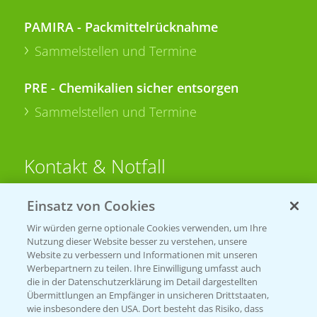
PAMIRA - Packmittelrücknahme
Sammelstellen und Termine
PRE - Chemikalien sicher entsorgen
Sammelstellen und Termine
Kontakt & Notfall
Einsatz von Cookies
Beratung auf WhatsApp
T.
+49 (0)174 346 564 1
Wir würden gerne optionale Cookies verwenden, um Ihre
Nutzung dieser Website besser zu verstehen, unsere
Website zu verbessern und Informationen mit unseren
KONTAKT
Werbepartnern zu teilen. Ihre Einwilligung umfasst auch
die in der Datenschutzerklärung im Detail dargestellten
Übermittlungen an Empfänger in unsicheren Drittstaaten,
Hilfe in Notfällen
wie insbesondere den USA. Dort besteht das Risiko, dass