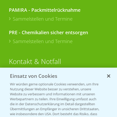
PAMIRA - Packmittelrücknahme
Sammelstellen und Termine
PRE - Chemikalien sicher entsorgen
Sammelstellen und Termine
Kontakt & Notfall
Einsatz von Cookies
Beratung auf WhatsApp
T.
+49 (0)174 346 564 1
Wir würden gerne optionale Cookies verwenden, um Ihre
Nutzung dieser Website besser zu verstehen, unsere
Website zu verbessern und Informationen mit unseren
KONTAKT
Werbepartnern zu teilen. Ihre Einwilligung umfasst auch
die in der Datenschutzerklärung im Detail dargestellten
Übermittlungen an Empfänger in unsicheren Drittstaaten,
Hilfe in Notfällen
wie insbesondere den USA. Dort besteht das Risiko, dass