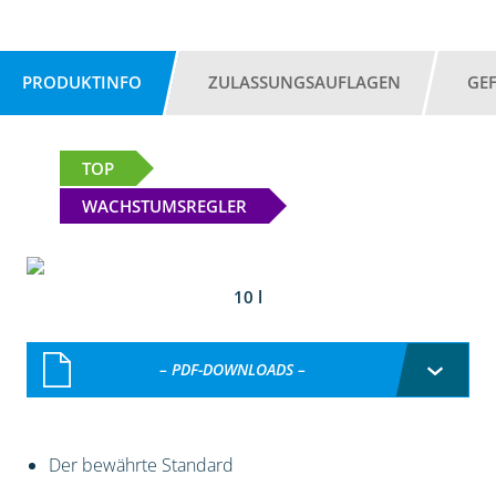
PRODUKTINFO
ZULASSUNGSAUFLAGEN
GE
TOP
WACHSTUMSREGLER
10 l
– PDF-DOWNLOADS –
Der bewährte Standard