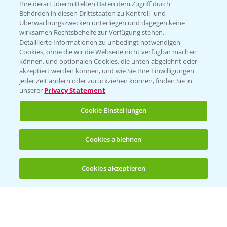
Ihre derart übermittelten Daten dem Zugriff durch
T.
+49 (0)214/30-20220
Behörden in diesen Drittstaaten zu Kontroll- und
Überwachungszwecken unterliegen und dagegen keine
wirksamen Rechtsbehelfe zur Verfügung stehen.
Detaillierte Informationen zu unbedingt notwendigen
Cookies, ohne die wir die Webseite nicht verfügbar machen
können, und optionalen Cookies, die unten abgelehnt oder
akzeptiert werden können, und wie Sie Ihre Einwilligungen
jeder Zeit ändern oder zurückziehen können, finden Sie in
Folgen Sie uns
unserer
Privacy Statement
Cookie Einstellungen
Cookies ablehnen
Cookies akzeptieren
Öffnen
Bis zu 4 Produkte vergleichen:
(noch 4)
Allgemeine Nutzungsbedingungen
Datenschutzerklärung
Impressum
Gebrauchshinweise
© Bayer CropScience Deutschland GmbH