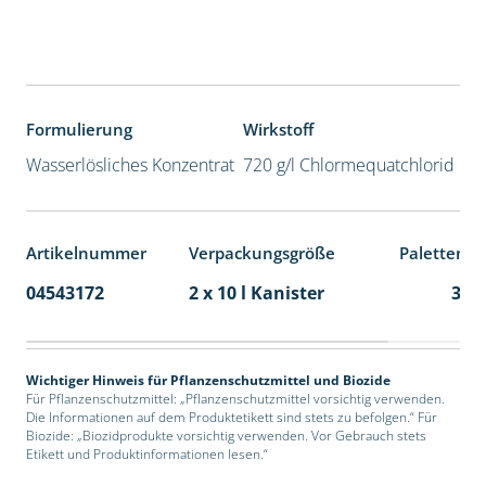
Formulierung
Wirkstoff
Wasserlösliches Konzentrat
720 g/l Chlormequatchlorid
Artikelnummer
Verpackungsgröße
Palettenei
04543172
2 x 10 l Kanister
36
Wichtiger Hinweis für Pflanzenschutzmittel und Biozide
Für Pflanzenschutzmittel: „Pflanzenschutzmittel vorsichtig verwenden.
Die Informationen auf dem Produktetikett sind stets zu befolgen.“ Für
Biozide: „Biozidprodukte vorsichtig verwenden. Vor Gebrauch stets
Etikett und Produktinformationen lesen.“