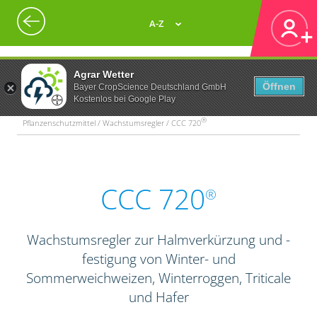
A-Z
Agrar Wetter
Öffnen
Bayer CropScience Deutschland GmbH
Kostenlos bei Google Play
®
Pflanzenschutzmittel / Wachstumsregler / CCC 720
CCC 720
®
Wachstumsregler zur Halmverkürzung und -
festigung von Winter- und
Sommerweichweizen, Winterroggen, Triticale
und Hafer