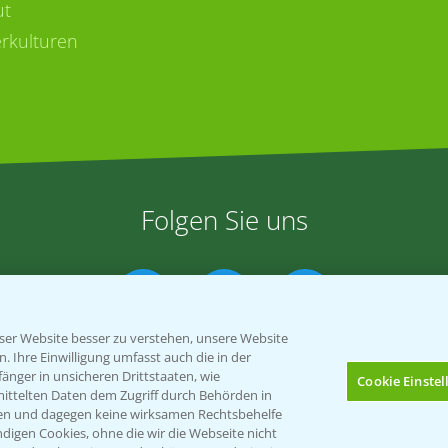
ut
rkulturen
Folgen Sie uns
er Website besser zu verstehen, unsere Website
 Ihre Einwilligung umfasst auch die in der
nger in unsicheren Drittstaaten, wie
Cookie Einste
mittelten Daten dem Zugriff durch Behörden in
gen und dagegen keine wirksamen Rechtsbehelfe
Impressum
Gebrauchshinweise
digen Cookies, ohne die wir die Webseite nicht