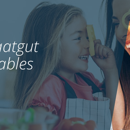
atgut
ables