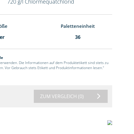
720 g/l Chlormequatchlorid
öße
Paletteneinheit
ter
36
de
 verwenden. Die Informationen auf dem Produktetikett sind stets zu
en. Vor Gebrauch stets Etikett und Produktinformationen lesen.“
ZUM VERGLEICH
(0)