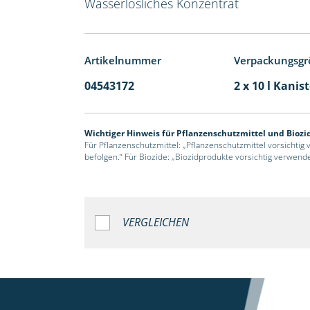
Wasserlösliches Konzentrat
Artikelnummer
Verpackungsgr
04543172
2 x 10 l Kanis
Wichtiger Hinweis für Pflanzenschutzmittel und Biozi
Für Pflanzenschutzmittel: „Pflanzenschutzmittel vorsichtig
befolgen.“ Für Biozide: „Biozidprodukte vorsichtig verwend
VERGLEICHEN