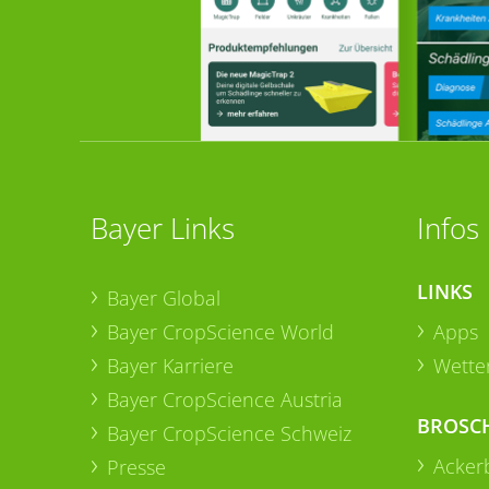
Bayer Links
Infos
LINKS
Bayer Global
Bayer CropScience World
Apps
Bayer Karriere
Wetter
Bayer CropScience Austria
BROSC
Bayer CropScience Schweiz
Acker
Presse