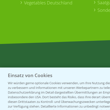
Saatg
Vegetables Deutschland
Sonde
Einsatz von Cookies
Wir würden gerne optionale Cookies verwenden, um Ihre Nutzung dies
zu verbessern und Informationen mit unseren Werbepartnern zu teilen.
Datenschutzerklärung im Detail dargestellten Übermittlungen an Empfä
insbesondere den USA. Dort besteht das Risiko, dass Ihre derart über
diesen Drittstaaten zu Kontroll- und Überwachungszwecken unterlie
Allgemeine Nutzungsbedingungen
Datenschutzerklärung
zur Verfügung stehen. Detaillierte Informationen zu unbedingt notwen