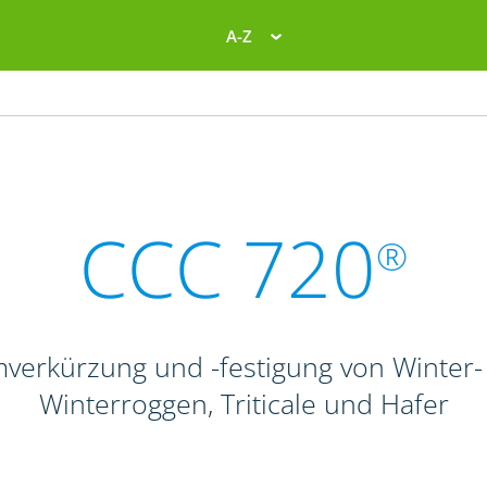
A-Z
CCC 720
®
verkürzung und -festigung von Winte
Winterroggen, Triticale und Hafer