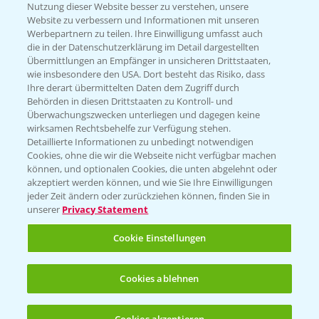
Nutzung dieser Website besser zu verstehen, unsere
Website zu verbessern und Informationen mit unseren
KONTAKT
Werbepartnern zu teilen. Ihre Einwilligung umfasst auch
die in der Datenschutzerklärung im Detail dargestellten
Übermittlungen an Empfänger in unsicheren Drittstaaten,
Hilfe in Notfällen
wie insbesondere den USA. Dort besteht das Risiko, dass
Ihre derart übermittelten Daten dem Zugriff durch
T.
+49 (0)214/30-20220
Behörden in diesen Drittstaaten zu Kontroll- und
Überwachungszwecken unterliegen und dagegen keine
wirksamen Rechtsbehelfe zur Verfügung stehen.
Detaillierte Informationen zu unbedingt notwendigen
Cookies, ohne die wir die Webseite nicht verfügbar machen
können, und optionalen Cookies, die unten abgelehnt oder
akzeptiert werden können, und wie Sie Ihre Einwilligungen
jeder Zeit ändern oder zurückziehen können, finden Sie in
Folgen Sie uns
unserer
Privacy Statement
Cookie Einstellungen
Cookies ablehnen