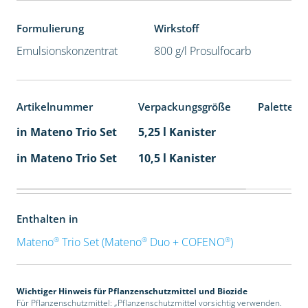
Formulierung
Wirkstoff
Emulsionskonzentrat
800 g/l Prosulfocarb
Artikelnummer
Verpackungsgröße
Palettene
in Mateno Trio Set
5,25 l Kanister
in Mateno Trio Set
10,5 l Kanister
Enthalten in
®
®
®
Mateno
Trio Set (Mateno
Duo + COFENO
)
Wichtiger Hinweis für Pflanzenschutzmittel und Biozide
Für Pflanzenschutzmittel: „Pflanzenschutzmittel vorsichtig verwenden.