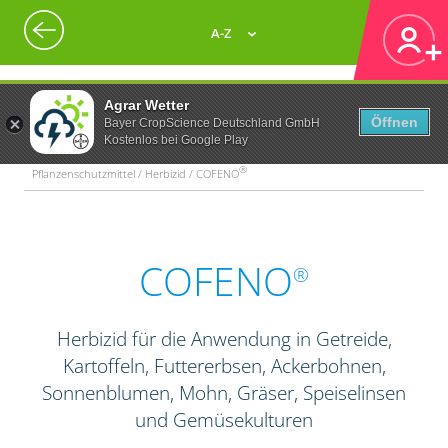
A-Z
Agrar Wetter
Öffnen
Bayer CropScience Deutschland GmbH
Kostenlos bei Google Play
®
Pflanzenschutzmittel / Herbizid / COFENO
COFENO
®
Herbizid für die Anwendung in Getreide,
Kartoffeln, Futtererbsen, Ackerbohnen,
Sonnenblumen, Mohn, Gräser, Speiselinsen
und Gemüsekulturen