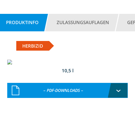
PRODUKTINFO
ZULASSUNGSAUFLAGEN
GE
HERBIZID
10,5 l
– PDF-DOWNLOADS –