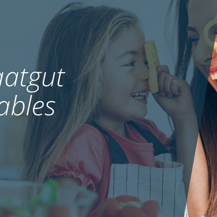
atgut
ables