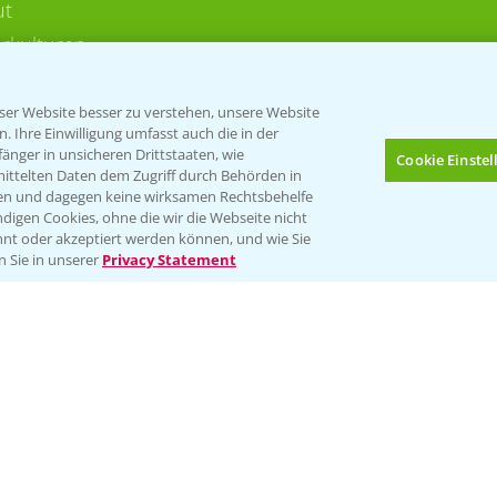
ut
rkulturen
er Website besser zu verstehen, unsere Website
 Ihre Einwilligung umfasst auch die in der
nger in unsicheren Drittstaaten, wie
Cookie Einste
mittelten Daten dem Zugriff durch Behörden in
gen und dagegen keine wirksamen Rechtsbehelfe
digen Cookies, ohne die wir die Webseite nicht
Folgen Sie uns
nt oder akzeptiert werden können, und wie Sie
Bis zu 4 Produkte vergleichen:
(noch 4)
n Sie in unserer
Privacy Statement
Impressum
Gebrauchshinweise