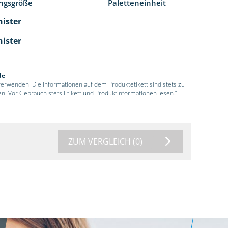
ngsgröße
Paletteneinheit
nister
nister
de
 verwenden. Die Informationen auf dem Produktetikett sind stets zu
en. Vor Gebrauch stets Etikett und Produktinformationen lesen.“
ZUM VERGLEICH
(0)