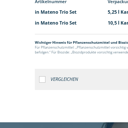
Artikelnummer
Verpacku
in Mateno Trio Set
5,25 l Ka
in Mateno Trio Set
10,5 l Ka
Wichtiger Hinweis für Pflanzenschutzmittel und Biozi
Für Pflanzenschutzmittel: „Pflanzenschutzmittel vorsichtig
befolgen.“ Für Biozide: „Biozidprodukte vorsichtig verwend
VERGLEICHEN