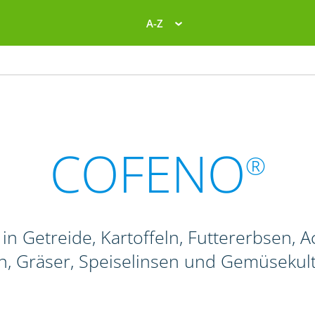
A-Z
COFENO
®
in Getreide, Kartoffeln, Futtererbsen
, Gräser, Speiselinsen und Gemüsekul