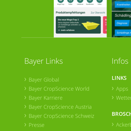
Bayer Links
Infos
LINKS
Bayer Global
Bayer CropScience World
Apps
Bayer Karriere
Wetter
Bayer CropScience Austria
BROSC
Bayer CropScience Schweiz
Acker
Presse