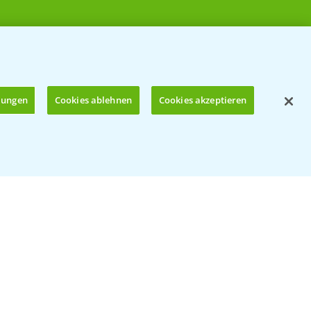
llungen
Cookies ablehnen
Cookies akzeptieren
Öffnen
© Bayer CropScience Deutschland GmbH