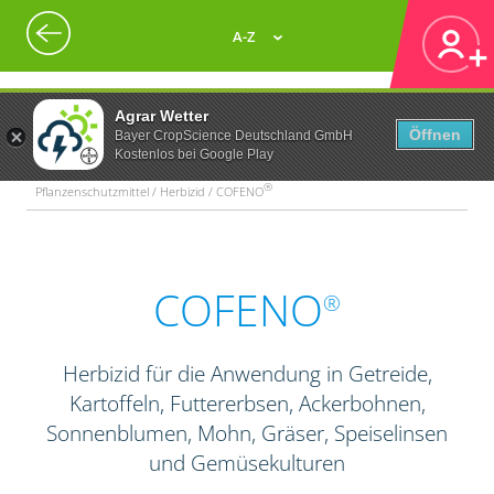
A-Z
Agrar Wetter
Öffnen
Bayer CropScience Deutschland GmbH
Kostenlos bei Google Play
®
Pflanzenschutzmittel / Herbizid / COFENO
COFENO
®
Herbizid für die Anwendung in Getreide,
Kartoffeln, Futtererbsen, Ackerbohnen,
Sonnenblumen, Mohn, Gräser, Speiselinsen
und Gemüsekulturen