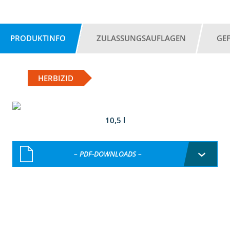
PRODUKTINFO
ZULASSUNGSAUFLAGEN
GE
HERBIZID
10,5 l
– PDF-DOWNLOADS –