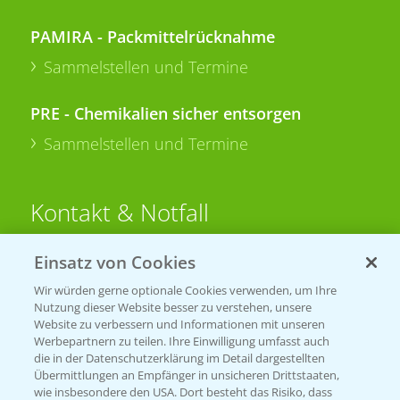
PAMIRA - Packmittelrücknahme
Sammelstellen und Termine
PRE - Chemikalien sicher entsorgen
Sammelstellen und Termine
Kontakt & Notfall
Einsatz von Cookies
Beratung auf WhatsApp
T.
+49 (0)174 346 564 1
Wir würden gerne optionale Cookies verwenden, um Ihre
Nutzung dieser Website besser zu verstehen, unsere
Website zu verbessern und Informationen mit unseren
KONTAKT
Werbepartnern zu teilen. Ihre Einwilligung umfasst auch
die in der Datenschutzerklärung im Detail dargestellten
Übermittlungen an Empfänger in unsicheren Drittstaaten,
Hilfe in Notfällen
wie insbesondere den USA. Dort besteht das Risiko, dass