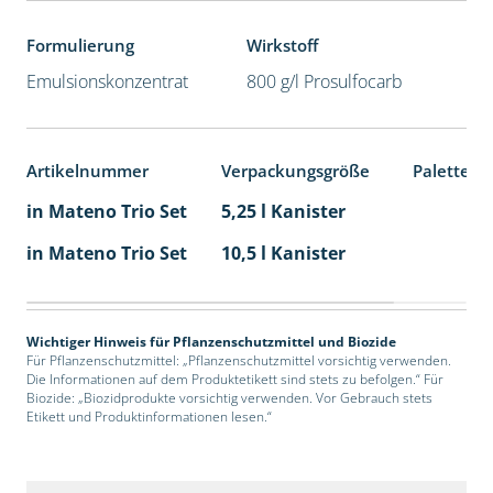
Formulierung
Wirkstoff
Emulsionskonzentrat
800 g/l Prosulfocarb
Artikelnummer
Verpackungsgröße
Palettene
in Mateno Trio Set
5,25 l Kanister
in Mateno Trio Set
10,5 l Kanister
Wichtiger Hinweis für Pflanzenschutzmittel und Biozide
Für Pflanzenschutzmittel: „Pflanzenschutzmittel vorsichtig verwenden.
Die Informationen auf dem Produktetikett sind stets zu befolgen.“ Für
Biozide: „Biozidprodukte vorsichtig verwenden. Vor Gebrauch stets
Etikett und Produktinformationen lesen.“