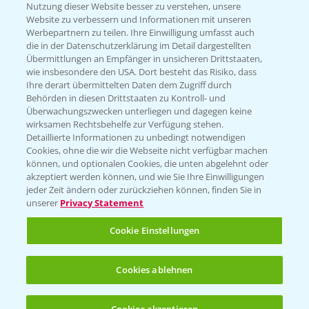
Nutzung dieser Website besser zu verstehen, unsere
Website zu verbessern und Informationen mit unseren
KONTAKT
Werbepartnern zu teilen. Ihre Einwilligung umfasst auch
die in der Datenschutzerklärung im Detail dargestellten
Übermittlungen an Empfänger in unsicheren Drittstaaten,
Hilfe in Notfällen
wie insbesondere den USA. Dort besteht das Risiko, dass
Ihre derart übermittelten Daten dem Zugriff durch
T.
+49 (0)214/30-20220
Behörden in diesen Drittstaaten zu Kontroll- und
Überwachungszwecken unterliegen und dagegen keine
wirksamen Rechtsbehelfe zur Verfügung stehen.
Detaillierte Informationen zu unbedingt notwendigen
Cookies, ohne die wir die Webseite nicht verfügbar machen
können, und optionalen Cookies, die unten abgelehnt oder
akzeptiert werden können, und wie Sie Ihre Einwilligungen
jeder Zeit ändern oder zurückziehen können, finden Sie in
Folgen Sie uns
unserer
Privacy Statement
Cookie Einstellungen
Cookies ablehnen