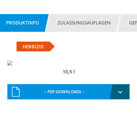
PRODUKTINFO
ZULASSUNGSAUFLAGEN
GE
HERBIZID
10,5 l
– PDF-DOWNLOADS –