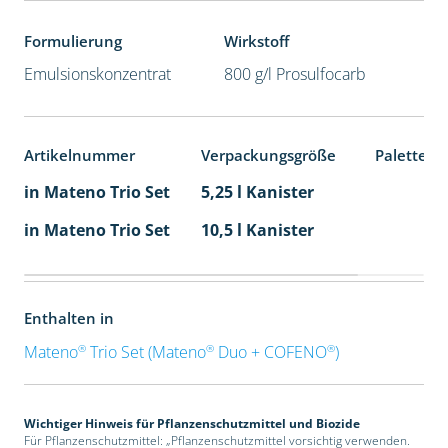
Formulierung
Wirkstoff
Emulsionskonzentrat
800 g/l Prosulfocarb
Artikelnummer
Verpackungsgröße
Palettene
in Mateno Trio Set
5,25 l Kanister
in Mateno Trio Set
10,5 l Kanister
Enthalten in
®
®
®
Mateno
Trio Set (Mateno
Duo + COFENO
)
Wichtiger Hinweis für Pflanzenschutzmittel und Biozide
Für Pflanzenschutzmittel: „Pflanzenschutzmittel vorsichtig verwenden.