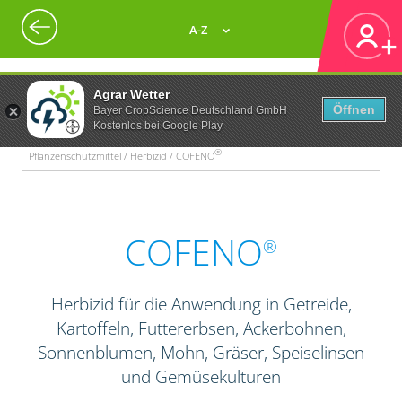
A-Z
Agrar Wetter
Öffnen
Bayer CropScience Deutschland GmbH
Kostenlos bei Google Play
®
Pflanzenschutzmittel / Herbizid / COFENO
COFENO
®
Herbizid für die Anwendung in Getreide,
Kartoffeln, Futtererbsen, Ackerbohnen,
Sonnenblumen, Mohn, Gräser, Speiselinsen
und Gemüsekulturen