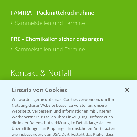
PAMIRA - Packmittelrücknahme
Sammelstellen und Termine
PRE - Chemikalien sicher entsorgen
Sammelstellen und Termine
Kontakt & Notfall
Einsatz von Cookies
Beratung auf WhatsApp
T.
+49 (0)174 346 564 1
Wir würden gerne optionale Cookies verwenden, um Ihre
Nutzung dieser Website besser zu verstehen, unsere
Website zu verbessern und Informationen mit unseren
KONTAKT
Werbepartnern zu teilen. Ihre Einwilligung umfasst auch
die in der Datenschutzerklärung im Detail dargestellten
Übermittlungen an Empfänger in unsicheren Drittstaaten,
Hilfe in Notfällen
wie insbesondere den USA. Dort besteht das Risiko, dass