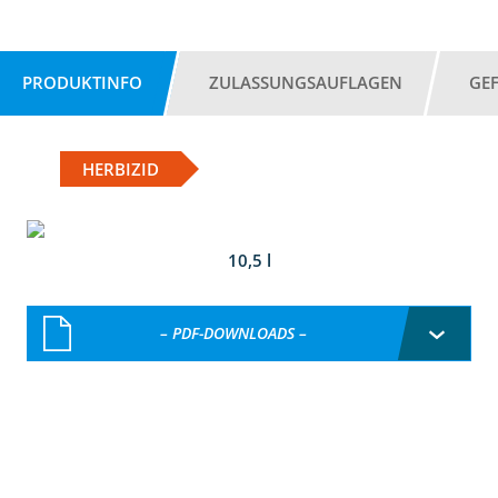
PRODUKTINFO
ZULASSUNGSAUFLAGEN
GE
HERBIZID
10,5 l
– PDF-DOWNLOADS –