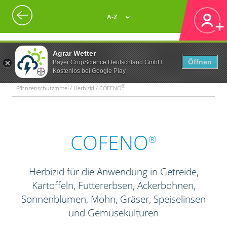
A-Z
Agrar Wetter
Öffnen
Bayer CropScience Deutschland GmbH
Kostenlos bei Google Play
®
Pflanzenschutzmittel / Herbizid / COFENO
COFENO
®
Herbizid für die Anwendung in Getreide,
Kartoffeln, Futtererbsen, Ackerbohnen,
Sonnenblumen, Mohn, Gräser, Speiselinsen
und Gemüsekulturen