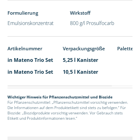
Formulierung
Wirkstoff
Emulsionskonzentrat
800 g/l Prosulfocarb
Artikelnummer
Verpackungsgröße
Palettene
in Mateno Trio Set
5,25 l Kanister
in Mateno Trio Set
10,5 l Kanister
Wichtiger Hinweis für Pflanzenschutzmittel und Biozide
Für Pflanzenschutzmittel: „Pflanzenschutzmittel vorsichtig verwenden.
Die Informationen auf dem Produktetikett sind stets zu befolgen.“ Für
Biozide: „Biozidprodukte vorsichtig verwenden. Vor Gebrauch stets
Etikett und Produktinformationen lesen.“