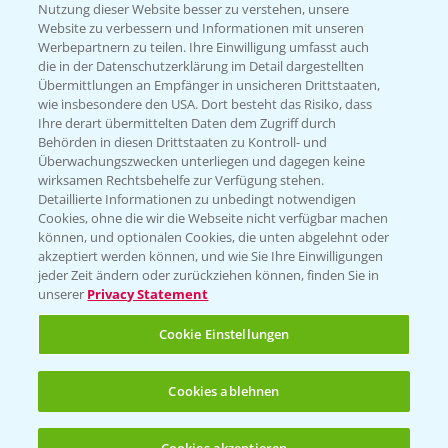
Nutzung dieser Website besser zu verstehen, unsere
Website zu verbessern und Informationen mit unseren
KONTAKT
Werbepartnern zu teilen. Ihre Einwilligung umfasst auch
die in der Datenschutzerklärung im Detail dargestellten
Übermittlungen an Empfänger in unsicheren Drittstaaten,
Hilfe in Notfällen
wie insbesondere den USA. Dort besteht das Risiko, dass
Ihre derart übermittelten Daten dem Zugriff durch
T.
+49 (0)214/30-20220
Behörden in diesen Drittstaaten zu Kontroll- und
Überwachungszwecken unterliegen und dagegen keine
wirksamen Rechtsbehelfe zur Verfügung stehen.
Detaillierte Informationen zu unbedingt notwendigen
Cookies, ohne die wir die Webseite nicht verfügbar machen
können, und optionalen Cookies, die unten abgelehnt oder
akzeptiert werden können, und wie Sie Ihre Einwilligungen
jeder Zeit ändern oder zurückziehen können, finden Sie in
Folgen Sie uns
unserer
Privacy Statement
Cookie Einstellungen
Cookies ablehnen