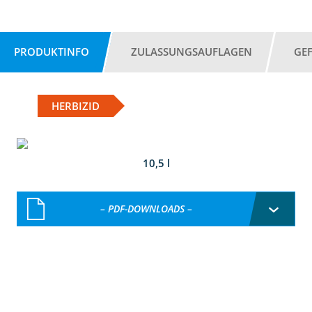
PRODUKTINFO
ZULASSUNGSAUFLAGEN
GE
HERBIZID
10,5 l
– PDF-DOWNLOADS –