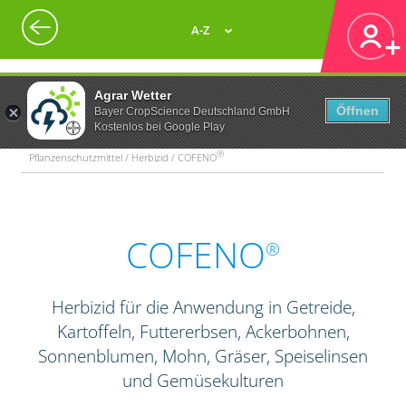
A-Z
Agrar Wetter
Öffnen
Bayer CropScience Deutschland GmbH
Kostenlos bei Google Play
®
Pflanzenschutzmittel / Herbizid / COFENO
COFENO
®
Herbizid für die Anwendung in Getreide,
Kartoffeln, Futtererbsen, Ackerbohnen,
Sonnenblumen, Mohn, Gräser, Speiselinsen
und Gemüsekulturen