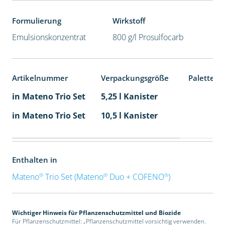
Formulierung
Wirkstoff
Emulsionskonzentrat
800 g/l Prosulfocarb
Artikelnummer
Verpackungsgröße
Palettene
in Mateno Trio Set
5,25 l Kanister
in Mateno Trio Set
10,5 l Kanister
Enthalten in
®
®
®
Mateno
Trio Set (Mateno
Duo + COFENO
)
Wichtiger Hinweis für Pflanzenschutzmittel und Biozide
Für Pflanzenschutzmittel: „Pflanzenschutzmittel vorsichtig verwenden.