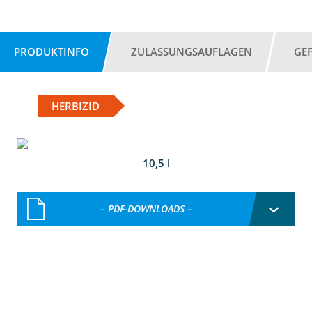
PRODUKTINFO
ZULASSUNGSAUFLAGEN
GE
HERBIZID
10,5 l
– PDF-DOWNLOADS –