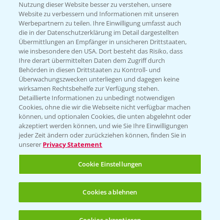
Nutzung dieser Website besser zu verstehen, unsere
Website zu verbessern und Informationen mit unseren
KONTAKT
Werbepartnern zu teilen. Ihre Einwilligung umfasst auch
die in der Datenschutzerklärung im Detail dargestellten
Übermittlungen an Empfänger in unsicheren Drittstaaten,
Hilfe in Notfällen
wie insbesondere den USA. Dort besteht das Risiko, dass
Ihre derart übermittelten Daten dem Zugriff durch
T.
+49 (0)214/30-20220
Behörden in diesen Drittstaaten zu Kontroll- und
Überwachungszwecken unterliegen und dagegen keine
wirksamen Rechtsbehelfe zur Verfügung stehen.
Detaillierte Informationen zu unbedingt notwendigen
Cookies, ohne die wir die Webseite nicht verfügbar machen
können, und optionalen Cookies, die unten abgelehnt oder
akzeptiert werden können, und wie Sie Ihre Einwilligungen
jeder Zeit ändern oder zurückziehen können, finden Sie in
Folgen Sie uns
unserer
Privacy Statement
Cookie Einstellungen
Cookies ablehnen