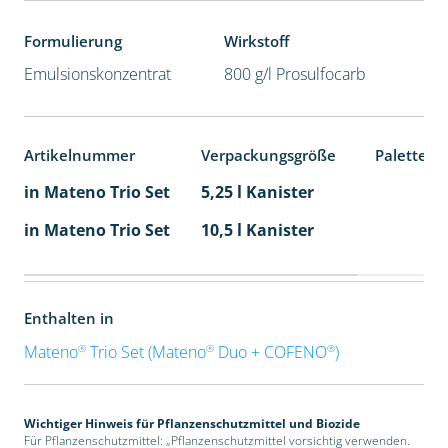
Formulierung
Wirkstoff
Emulsionskonzentrat
800 g/l Prosulfocarb
Artikelnummer
Verpackungsgröße
Palettene
in Mateno Trio Set
5,25 l Kanister
in Mateno Trio Set
10,5 l Kanister
Enthalten in
®
®
®
Mateno
Trio Set (Mateno
Duo + COFENO
)
Wichtiger Hinweis für Pflanzenschutzmittel und Biozide
Für Pflanzenschutzmittel: „Pflanzenschutzmittel vorsichtig verwenden.