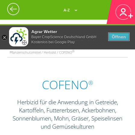
A-Z
Agrar Wetter
Öffnen
Bayer CropScience Deutschland GmbH
Kostenlos bei Google Play
®
Pflanzenschutzmittel / Herbizid / COFENO
COFENO
®
Herbizid für die Anwendung in Getreide,
Kartoffeln, Futtererbsen, Ackerbohnen,
Sonnenblumen, Mohn, Gräser, Speiselinsen
und Gemüsekulturen