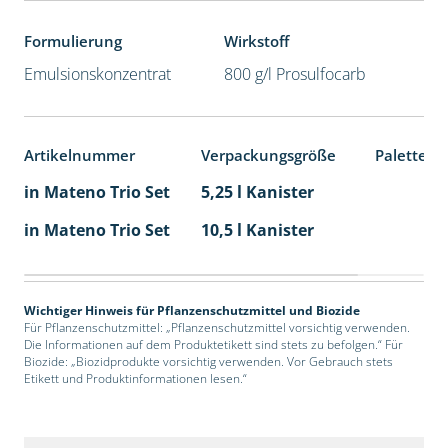
Formulierung
Wirkstoff
Emulsionskonzentrat
800 g/l Prosulfocarb
Artikelnummer
Verpackungsgröße
Palettene
in Mateno Trio Set
5,25 l Kanister
in Mateno Trio Set
10,5 l Kanister
Wichtiger Hinweis für Pflanzenschutzmittel und Biozide
Für Pflanzenschutzmittel: „Pflanzenschutzmittel vorsichtig verwenden.
Die Informationen auf dem Produktetikett sind stets zu befolgen.“ Für
Biozide: „Biozidprodukte vorsichtig verwenden. Vor Gebrauch stets
Etikett und Produktinformationen lesen.“