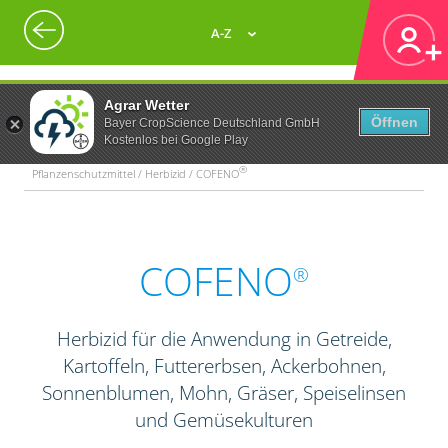
A-Z
Agrar Wetter
Öffnen
Bayer CropScience Deutschland GmbH
Kostenlos bei Google Play
®
Pflanzenschutzmittel / Herbizid / COFENO
COFENO
®
Herbizid für die Anwendung in Getreide,
Kartoffeln, Futtererbsen, Ackerbohnen,
Sonnenblumen, Mohn, Gräser, Speiselinsen
und Gemüsekulturen