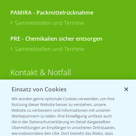
PAMIRA - Packmittelrücknahme
Sammelstellen und Termine
PRE - Chemikalien sicher entsorgen
Sammelstellen und Termine
Kontakt & Notfall
Einsatz von Cookies
Beratung auf WhatsApp
T.
+49 (0)174 346 564 1
Wir würden gerne optionale Cookies verwenden, um Ihre
Nutzung dieser Website besser zu verstehen, unsere
Website zu verbessern und Informationen mit unseren
KONTAKT
Werbepartnern zu teilen. Ihre Einwilligung umfasst auch
die in der Datenschutzerklärung im Detail dargestellten
Übermittlungen an Empfänger in unsicheren Drittstaaten,
Hilfe in Notfällen
wie insbesondere den USA. Dort besteht das Risiko, dass