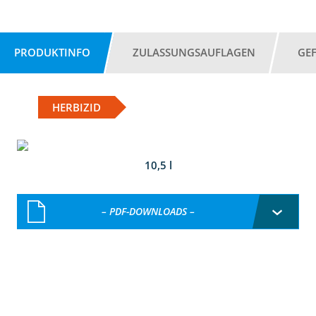
PRODUKTINFO
ZULASSUNGSAUFLAGEN
GE
HERBIZID
10,5 l
– PDF-DOWNLOADS –