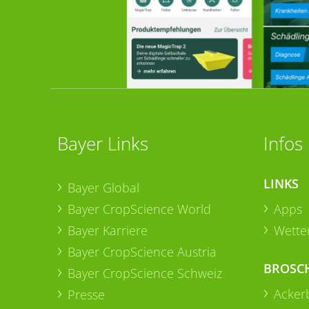
Bayer Links
Infos
LINKS
Bayer Global
Bayer CropScience World
Apps
Bayer Karriere
Wetter
Bayer CropScience Austria
BROSC
Bayer CropScience Schweiz
Acker
Presse