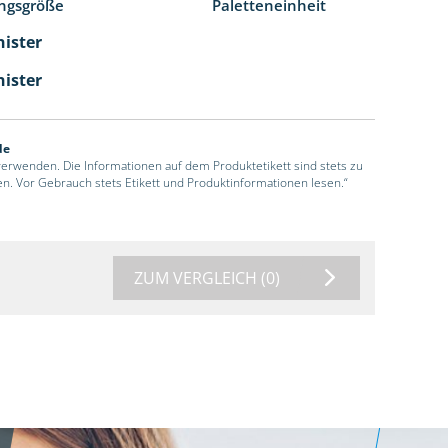
ngsgröße
Paletteneinheit
nister
nister
de
 verwenden. Die Informationen auf dem Produktetikett sind stets zu
en. Vor Gebrauch stets Etikett und Produktinformationen lesen.“
ZUM VERGLEICH
(0)