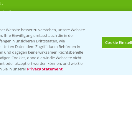
ut
rkulturen
er Website besser zu verstehen, unsere Website
 Ihre Einwilligung umfasst auch die in der
nger in unsicheren Drittstaaten, wie
Cookie Einste
mittelten Daten dem Zugriff durch Behörden in
gen und dagegen keine wirksamen Rechtsbehelfe
digen Cookies, ohne die wir die Webseite nicht
Folgen Sie uns
nt oder akzeptiert werden können, und wie Sie
Bis zu 4 Produkte vergleichen:
(noch 4)
n Sie in unserer
Privacy Statement
Impressum
Gebrauchshinweise