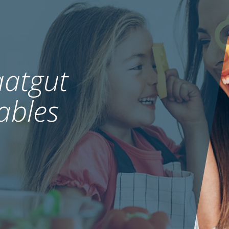
atgut
ables