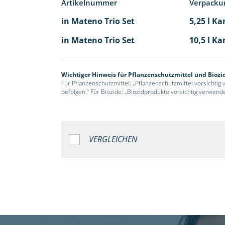
Artikelnummer
Verpacku
in Mateno Trio Set
5,25 l Ka
in Mateno Trio Set
10,5 l Ka
Wichtiger Hinweis für Pflanzenschutzmittel und Biozi
Für Pflanzenschutzmittel: „Pflanzenschutzmittel vorsichtig
befolgen.“ Für Biozide: „Biozidprodukte vorsichtig verwend
VERGLEICHEN