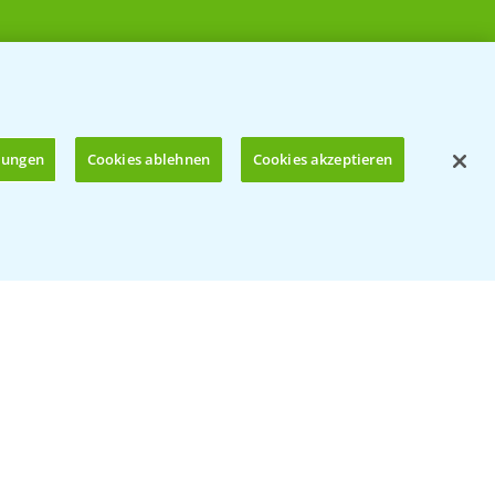
llungen
Cookies ablehnen
Cookies akzeptieren
Öffnen
© Bayer CropScience Deutschland GmbH