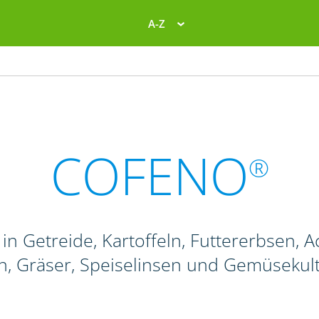
A-Z
COFENO
®
in Getreide, Kartoffeln, Futtererbsen
, Gräser, Speiselinsen und Gemüsekul