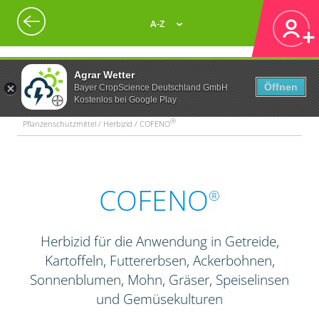
A-Z
Agrar Wetter
Öffnen
Bayer CropScience Deutschland GmbH
Kostenlos bei Google Play
®
Pflanzenschutzmittel / Herbizid / COFENO
COFENO
®
Herbizid für die Anwendung in Getreide,
Kartoffeln, Futtererbsen, Ackerbohnen,
Sonnenblumen, Mohn, Gräser, Speiselinsen
und Gemüsekulturen