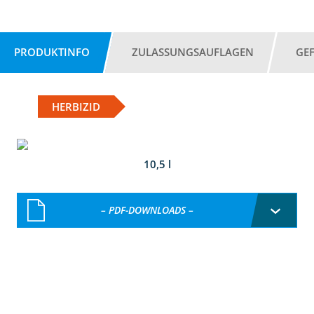
PRODUKTINFO
ZULASSUNGSAUFLAGEN
GE
HERBIZID
10,5 l
– PDF-DOWNLOADS –