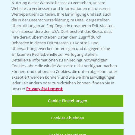
Nutzung dieser Website besser zu verstehen, unsere
Website zu verbessern und Informationen mit unseren
KONTAKT
Werbepartnern zu teilen. Ihre Einwilligung umfasst auch
die in der Datenschutzerklärung im Detail dargestellten
Übermittlungen an Empfänger in unsicheren Drittstaaten,
Hilfe in Notfällen
wie insbesondere den USA. Dort besteht das Risiko, dass
Ihre derart übermittelten Daten dem Zugriff durch
T.
+49 (0)214/30-20220
Behörden in diesen Drittstaaten zu Kontroll- und
Überwachungszwecken unterliegen und dagegen keine
wirksamen Rechtsbehelfe zur Verfügung stehen.
Detaillierte Informationen zu unbedingt notwendigen
Cookies, ohne die wir die Webseite nicht verfügbar machen
können, und optionalen Cookies, die unten abgelehnt oder
akzeptiert werden können, und wie Sie Ihre Einwilligungen
jeder Zeit ändern oder zurückziehen können, finden Sie in
Folgen Sie uns
unserer
Privacy Statement
Cookie Einstellungen
Cookies ablehnen