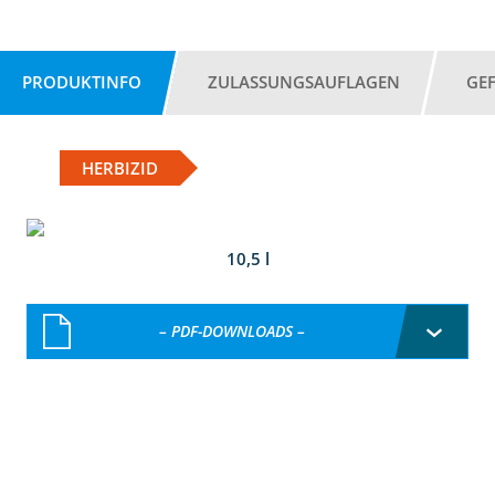
PRODUKTINFO
ZULASSUNGSAUFLAGEN
GE
HERBIZID
10,5 l
– PDF-DOWNLOADS –