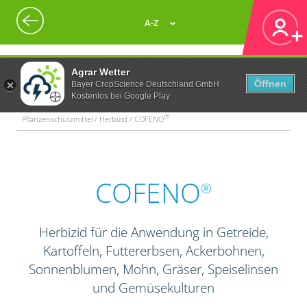
A-Z
Agrar Wetter
Öffnen
Bayer CropScience Deutschland GmbH
Kostenlos bei Google Play
®
Pflanzenschutzmittel / Herbizid / COFENO
COFENO
®
Herbizid für die Anwendung in Getreide,
Kartoffeln, Futtererbsen, Ackerbohnen,
Sonnenblumen, Mohn, Gräser, Speiselinsen
und Gemüsekulturen