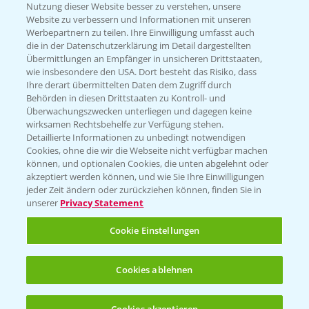
Nutzung dieser Website besser zu verstehen, unsere
Website zu verbessern und Informationen mit unseren
KONTAKT
Werbepartnern zu teilen. Ihre Einwilligung umfasst auch
die in der Datenschutzerklärung im Detail dargestellten
Übermittlungen an Empfänger in unsicheren Drittstaaten,
Hilfe in Notfällen
wie insbesondere den USA. Dort besteht das Risiko, dass
Ihre derart übermittelten Daten dem Zugriff durch
T.
+49 (0)214/30-20220
Behörden in diesen Drittstaaten zu Kontroll- und
Überwachungszwecken unterliegen und dagegen keine
wirksamen Rechtsbehelfe zur Verfügung stehen.
Detaillierte Informationen zu unbedingt notwendigen
Cookies, ohne die wir die Webseite nicht verfügbar machen
können, und optionalen Cookies, die unten abgelehnt oder
akzeptiert werden können, und wie Sie Ihre Einwilligungen
jeder Zeit ändern oder zurückziehen können, finden Sie in
Folgen Sie uns
unserer
Privacy Statement
Cookie Einstellungen
Cookies ablehnen