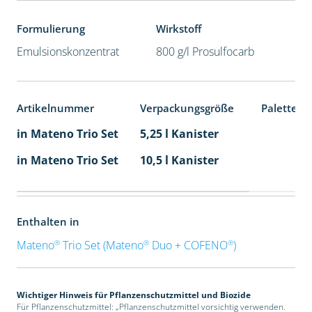
Formulierung
Wirkstoff
Emulsionskonzentrat
800 g/l Prosulfocarb
Artikelnummer
Verpackungsgröße
Palettene
in Mateno Trio Set
5,25 l Kanister
in Mateno Trio Set
10,5 l Kanister
Enthalten in
®
®
®
Mateno
Trio Set (Mateno
Duo + COFENO
)
Wichtiger Hinweis für Pflanzenschutzmittel und Biozide
Für Pflanzenschutzmittel: „Pflanzenschutzmittel vorsichtig verwenden.