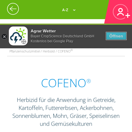
A-Z
Agrar Wetter
Öffnen
Bayer CropScience Deutschland GmbH
Kostenlos bei Google Play
®
Pflanzenschutzmittel / Herbizid / COFENO
COFENO
®
Herbizid für die Anwendung in Getreide,
Kartoffeln, Futtererbsen, Ackerbohnen,
Sonnenblumen, Mohn, Gräser, Speiselinsen
und Gemüsekulturen