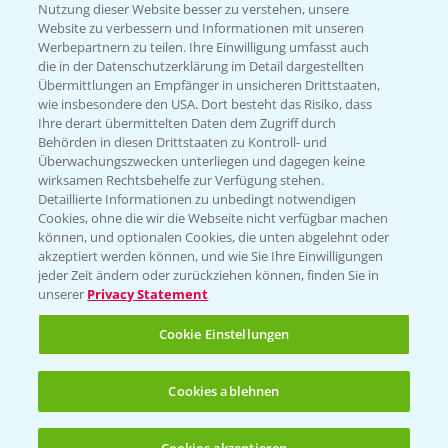
Nutzung dieser Website besser zu verstehen, unsere
Website zu verbessern und Informationen mit unseren
KONTAKT
Werbepartnern zu teilen. Ihre Einwilligung umfasst auch
die in der Datenschutzerklärung im Detail dargestellten
Übermittlungen an Empfänger in unsicheren Drittstaaten,
Hilfe in Notfällen
wie insbesondere den USA. Dort besteht das Risiko, dass
Ihre derart übermittelten Daten dem Zugriff durch
T.
+49 (0)214/30-20220
Behörden in diesen Drittstaaten zu Kontroll- und
Überwachungszwecken unterliegen und dagegen keine
wirksamen Rechtsbehelfe zur Verfügung stehen.
Detaillierte Informationen zu unbedingt notwendigen
Cookies, ohne die wir die Webseite nicht verfügbar machen
können, und optionalen Cookies, die unten abgelehnt oder
akzeptiert werden können, und wie Sie Ihre Einwilligungen
jeder Zeit ändern oder zurückziehen können, finden Sie in
Folgen Sie uns
unserer
Privacy Statement
Cookie Einstellungen
Cookies ablehnen