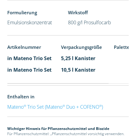
Formulierung
Wirkstoff
Emulsionskonzentrat
800 g/l Prosulfocarb
Artikelnummer
Verpackungsgröße
Palettene
in Mateno Trio Set
5,25 l Kanister
in Mateno Trio Set
10,5 l Kanister
Enthalten in
®
®
®
Mateno
Trio Set (Mateno
Duo + COFENO
)
Wichtiger Hinweis für Pflanzenschutzmittel und Biozide
Für Pflanzenschutzmittel: „Pflanzenschutzmittel vorsichtig verwenden.