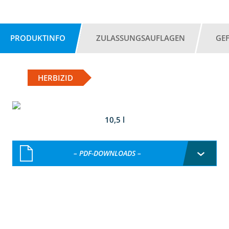
PRODUKTINFO
ZULASSUNGSAUFLAGEN
GE
HERBIZID
10,5 l
– PDF-DOWNLOADS –