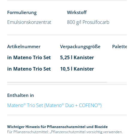
Formulierung
Wirkstoff
Emulsionskonzentrat
800 g/l Prosulfocarb
Artikelnummer
Verpackungsgröße
Palettene
in Mateno Trio Set
5,25 l Kanister
in Mateno Trio Set
10,5 l Kanister
Enthalten in
®
®
®
Mateno
Trio Set (Mateno
Duo + COFENO
)
Wichtiger Hinweis für Pflanzenschutzmittel und Biozide
Für Pflanzenschutzmittel: „Pflanzenschutzmittel vorsichtig verwenden.