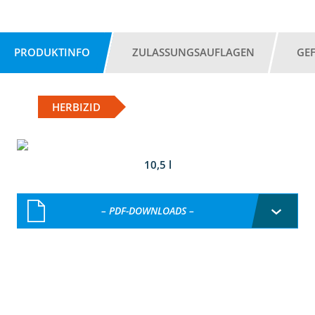
PRODUKTINFO
ZULASSUNGSAUFLAGEN
GE
HERBIZID
10,5 l
– PDF-DOWNLOADS –