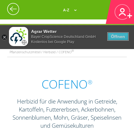
A-Z
Agrar Wetter
Öffnen
Bayer CropScience Deutschland GmbH
Kostenlos bei Google Play
®
Pflanzenschutzmittel / Herbizid / COFENO
COFENO
®
Herbizid für die Anwendung in Getreide,
Kartoffeln, Futtererbsen, Ackerbohnen,
Sonnenblumen, Mohn, Gräser, Speiselinsen
und Gemüsekulturen