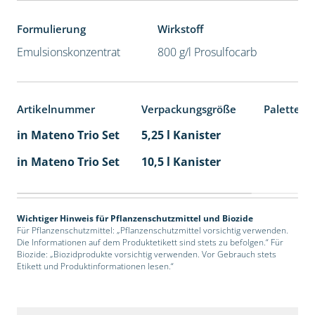
Formulierung
Wirkstoff
Emulsionskonzentrat
800 g/l Prosulfocarb
Artikelnummer
Verpackungsgröße
Palettene
in Mateno Trio Set
5,25 l Kanister
in Mateno Trio Set
10,5 l Kanister
Wichtiger Hinweis für Pflanzenschutzmittel und Biozide
Für Pflanzenschutzmittel: „Pflanzenschutzmittel vorsichtig verwenden.
Die Informationen auf dem Produktetikett sind stets zu befolgen.“ Für
Biozide: „Biozidprodukte vorsichtig verwenden. Vor Gebrauch stets
Etikett und Produktinformationen lesen.“