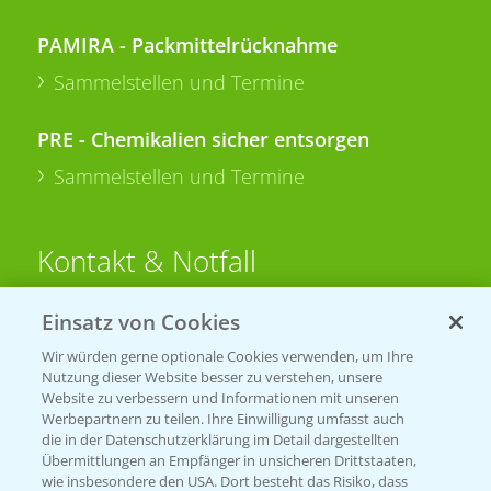
PAMIRA - Packmittelrücknahme
Sammelstellen und Termine
PRE - Chemikalien sicher entsorgen
Sammelstellen und Termine
Kontakt & Notfall
Einsatz von Cookies
Beratung auf WhatsApp
T.
+49 (0)174 346 564 1
Wir würden gerne optionale Cookies verwenden, um Ihre
Nutzung dieser Website besser zu verstehen, unsere
Website zu verbessern und Informationen mit unseren
KONTAKT
Werbepartnern zu teilen. Ihre Einwilligung umfasst auch
die in der Datenschutzerklärung im Detail dargestellten
Übermittlungen an Empfänger in unsicheren Drittstaaten,
Hilfe in Notfällen
wie insbesondere den USA. Dort besteht das Risiko, dass