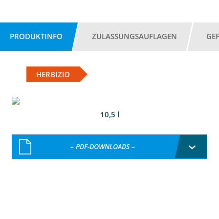
PRODUKTINFO
ZULASSUNGSAUFLAGEN
GE
HERBIZID
10,5 l
– PDF-DOWNLOADS –