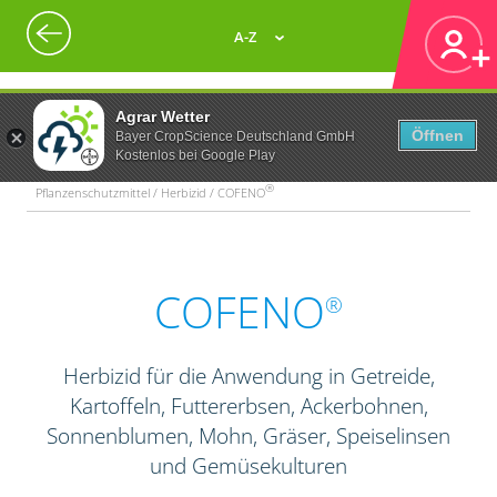
A-Z
Agrar Wetter
Öffnen
Bayer CropScience Deutschland GmbH
Kostenlos bei Google Play
®
Pflanzenschutzmittel / Herbizid / COFENO
COFENO
®
Herbizid für die Anwendung in Getreide,
Kartoffeln, Futtererbsen, Ackerbohnen,
Sonnenblumen, Mohn, Gräser, Speiselinsen
und Gemüsekulturen