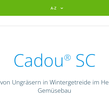
A-Z
Cadou
SC
®
von Ungräsern in Wintergetreide im Her
Gemüsebau