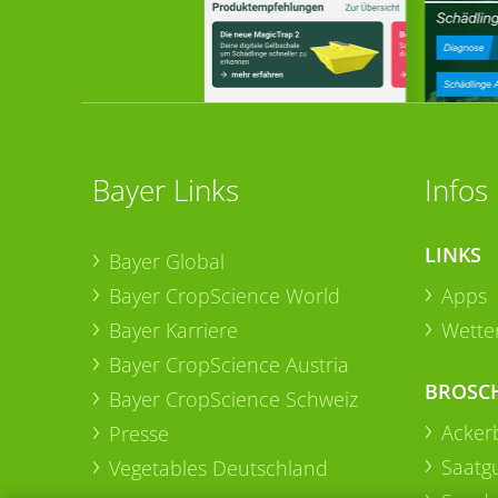
Bayer Links
Infos
LINKS
Bayer Global
Bayer CropScience World
Apps
Bayer Karriere
Wetter
Bayer CropScience Austria
BROSC
Bayer CropScience Schweiz
Acker
Presse
Saatg
Vegetables Deutschland