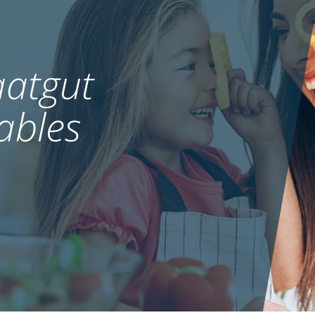
atgut
ables