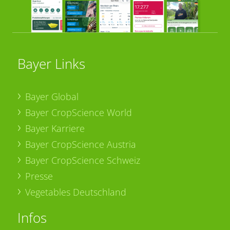
Bayer Links
Bayer Global
Bayer CropScience World
Bayer Karriere
Bayer CropScience Austria
Bayer CropScience Schweiz
Presse
Vegetables Deutschland
Infos