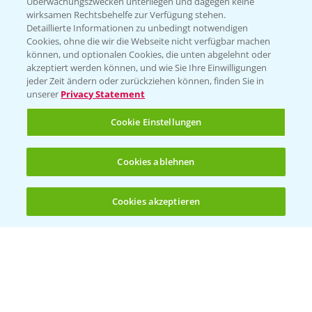
Überwachungszwecken unterliegen und dagegen keine
wirksamen Rechtsbehelfe zur Verfügung stehen.
Folgen Sie uns
Detaillierte Informationen zu unbedingt notwendigen
Cookies, ohne die wir die Webseite nicht verfügbar machen
können, und optionalen Cookies, die unten abgelehnt oder
akzeptiert werden können, und wie Sie Ihre Einwilligungen
jeder Zeit ändern oder zurückziehen können, finden Sie in
unserer
Privacy Statement
Cookie Einstellungen
Allgemeine Nutzungsbedingungen
Datenschutzerklärung
Cookies ablehnen
Impressum
Gebrauchshinweise
Cookies akzeptieren
Öffnen
Bis zu 4 Produkte vergleichen:
(noch 4)
© Bayer CropScience Deutschland GmbH