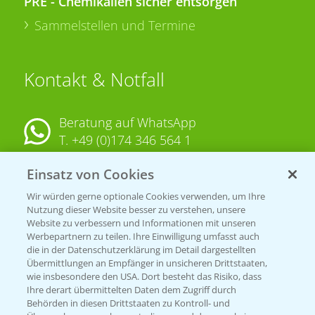
PRE - Chemikalien sicher entsorgen
Sammelstellen und Termine
Kontakt & Notfall
Beratung auf WhatsApp
T.
+49 (0)174 346 564 1
Einsatz von Cookies
KONTAKT
Wir würden gerne optionale Cookies verwenden, um Ihre
Nutzung dieser Website besser zu verstehen, unsere
Hilfe in Notfällen
Website zu verbessern und Informationen mit unseren
T.
+49 (0)214/30-20220
Werbepartnern zu teilen. Ihre Einwilligung umfasst auch
die in der Datenschutzerklärung im Detail dargestellten
Übermittlungen an Empfänger in unsicheren Drittstaaten,
wie insbesondere den USA. Dort besteht das Risiko, dass
Ihre derart übermittelten Daten dem Zugriff durch
Behörden in diesen Drittstaaten zu Kontroll- und