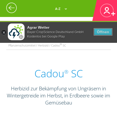
A-Z
Agrar Wetter
Öffnen
Bayer CropScience Deutschland GmbH
Kostenlos bei Google Play
®
Pflanzenschutzmittel / Herbizid / Cadou
SC
Cadou
SC
®
Herbizid zur Bekämpfung von Ungräsern in
Wintergetreide im Herbst, in Erdbeere sowie im
Gemüsebau