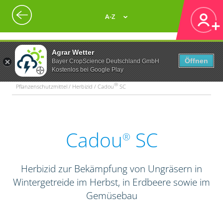
A-Z
Agrar Wetter
Öffnen
Bayer CropScience Deutschland GmbH
Kostenlos bei Google Play
®
Pflanzenschutzmittel / Herbizid / Cadou
SC
Cadou
SC
®
Herbizid zur Bekämpfung von Ungräsern in
Wintergetreide im Herbst, in Erdbeere sowie im
Gemüsebau