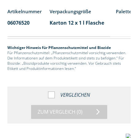
Artikelnummer
Verpackungsgröße
Palettene
06076520
Karton 12 x 1 l Flasche
60
Wichtiger Hinweis für Pflanzenschutzmittel und Biozide
Für Pflanzenschutzmittel: „Pflanzenschutzmittel vorsichtig verwenden.
Die Informationen auf dem Produktetikett sind stets zu befolgen.“ Für
Biozide: „Biozidprodukte vorsichtig verwenden. Vor Gebrauch stets
Etikett und Produktinformationen lesen.“
VERGLEICHEN
ZUM VERGLEICH
(0)