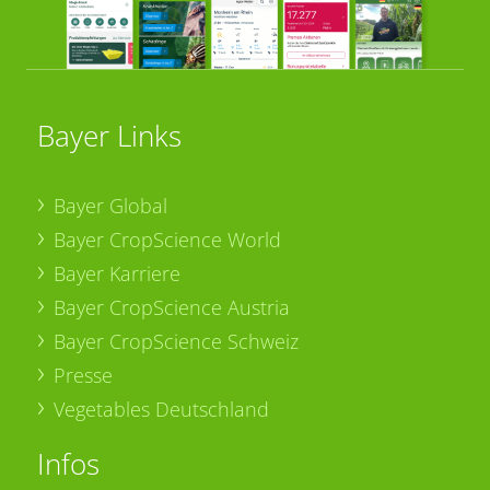
Bayer Links
Bayer Global
Bayer CropScience World
Bayer Karriere
Bayer CropScience Austria
Bayer CropScience Schweiz
Presse
Vegetables Deutschland
Infos