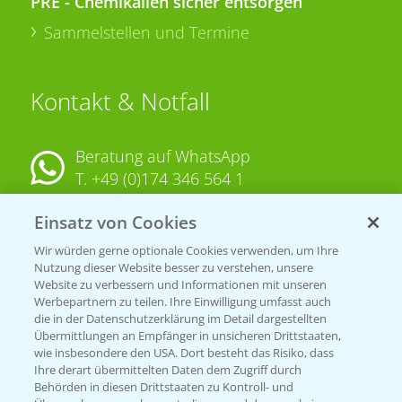
PRE - Chemikalien sicher entsorgen
Sammelstellen und Termine
Kontakt & Notfall
Beratung auf WhatsApp
T.
+49 (0)174 346 564 1
Einsatz von Cookies
KONTAKT
Wir würden gerne optionale Cookies verwenden, um Ihre
Nutzung dieser Website besser zu verstehen, unsere
Hilfe in Notfällen
Website zu verbessern und Informationen mit unseren
T.
+49 (0)214/30-20220
Werbepartnern zu teilen. Ihre Einwilligung umfasst auch
die in der Datenschutzerklärung im Detail dargestellten
Übermittlungen an Empfänger in unsicheren Drittstaaten,
wie insbesondere den USA. Dort besteht das Risiko, dass
Ihre derart übermittelten Daten dem Zugriff durch
Behörden in diesen Drittstaaten zu Kontroll- und