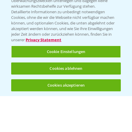
Überwachungszwecken unterliegen und dagegen keine
wirksamen Rechtsbehelfe zur Verfügung stehen.
Folgen Sie uns
Detaillierte Informationen zu unbedingt notwendigen
Cookies, ohne die wir die Webseite nicht verfügbar machen
können, und optionalen Cookies, die unten abgelehnt oder
akzeptiert werden können, und wie Sie Ihre Einwilligungen
jeder Zeit ändern oder zurückziehen können, finden Sie in
unserer
Privacy Statement
Cookie Einstellungen
Allgemeine Nutzungsbedingungen
Datenschutzerklärung
Cookies ablehnen
Impressum
Gebrauchshinweise
Cookies akzeptieren
Öffnen
Bis zu 4 Produkte vergleichen:
(noch 4)
© Bayer CropScience Deutschland GmbH