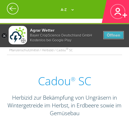
A-Z
Agrar Wetter
Öffnen
Bayer CropScience Deutschland GmbH
Kostenlos bei Google Play
®
Pflanzenschutzmittel / Herbizid / Cadou
SC
Cadou
SC
®
Herbizid zur Bekämpfung von Ungräsern in
Wintergetreide im Herbst, in Erdbeere sowie im
Gemüsebau