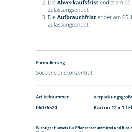
Die
Abverkaufsfrist
endet am 05.
Zulassungsende).
Die
Aufbrauchfrist
endet am 05. 
Zulassungsende).
Formulierung
Suspensionskonzentrat
Artikelnummer
Verpackungsgröß
06076520
Karton 12 x 1 l 
Wichtiger Hinweis für Pflanzenschutzmittel und Biozi