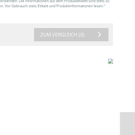
 verwenden. Die Informationen auf dem Produktetikett sind stets zu
en. Vor Gebrauch stets Etikett und Produktinformationen lesen.“
ZUM VERGLEICH
(0)