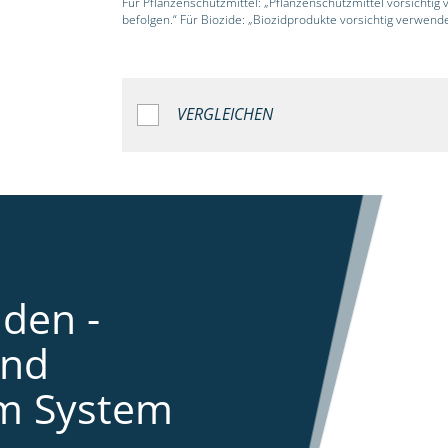
Für Pflanzenschutzmittel: „Pflanzenschutzmittel vorsichtig
befolgen.“ Für Biozide: „Biozidprodukte vorsichtig verwend
VERGLEICHEN
den -
und
im System