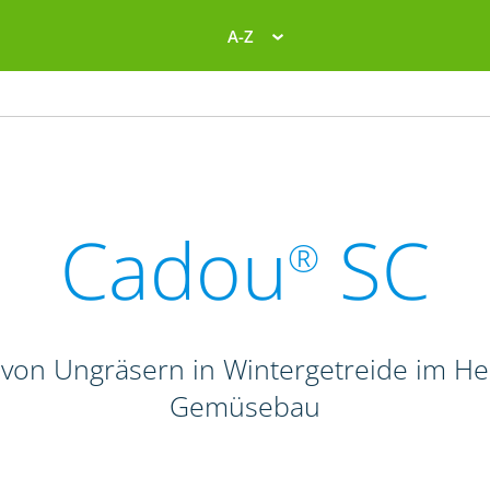
A-Z
Cadou
SC
®
von Ungräsern in Wintergetreide im Her
Gemüsebau