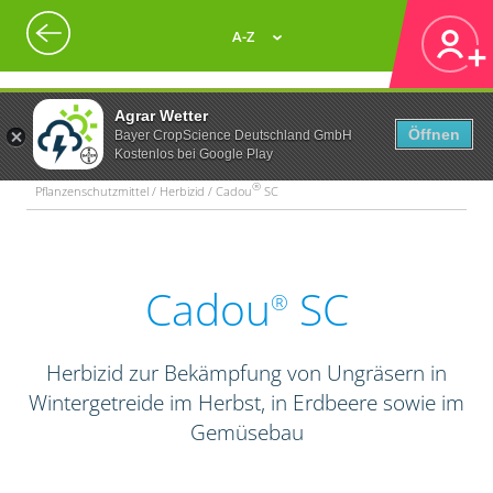
A-Z
Agrar Wetter
Öffnen
Bayer CropScience Deutschland GmbH
Kostenlos bei Google Play
®
Pflanzenschutzmittel / Herbizid / Cadou
SC
Cadou
SC
®
Herbizid zur Bekämpfung von Ungräsern in
Wintergetreide im Herbst, in Erdbeere sowie im
Gemüsebau