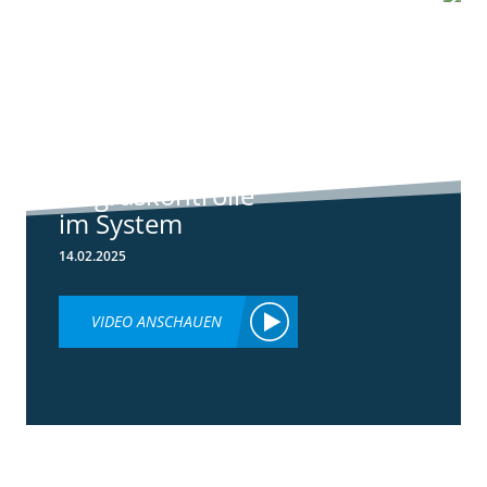
6:44
Standortreport
Raden - Sichere
Unkraut und
Ungraskontrolle
im System
14.02.2025
VIDEO ANSCHAUEN