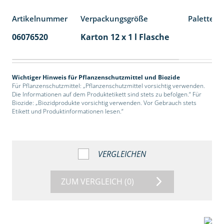
Artikelnummer
Verpackungsgröße
Palettene
06076520
Karton 12 x 1 l Flasche
60
Wichtiger Hinweis für Pflanzenschutzmittel und Biozide
Für Pflanzenschutzmittel: „Pflanzenschutzmittel vorsichtig verwenden.
Die Informationen auf dem Produktetikett sind stets zu befolgen.“ Für
Biozide: „Biozidprodukte vorsichtig verwenden. Vor Gebrauch stets
Etikett und Produktinformationen lesen.“
VERGLEICHEN
ZUM VERGLEICH
(0)