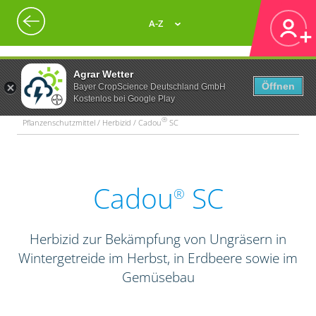
A-Z
Agrar Wetter
Öffnen
Bayer CropScience Deutschland GmbH
Kostenlos bei Google Play
®
Pflanzenschutzmittel / Herbizid / Cadou
SC
Cadou
SC
®
Herbizid zur Bekämpfung von Ungräsern in
Wintergetreide im Herbst, in Erdbeere sowie im
Gemüsebau