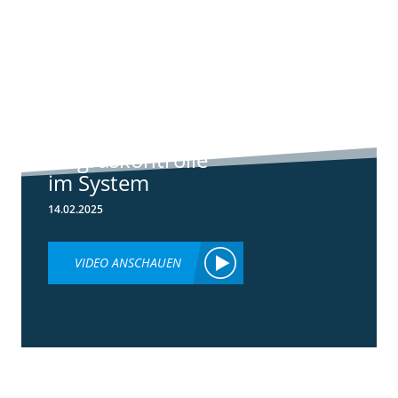
6:44
Standortreport
Raden - Sichere
Unkraut und
Ungraskontrolle
im System
14.02.2025
VIDEO ANSCHAUEN