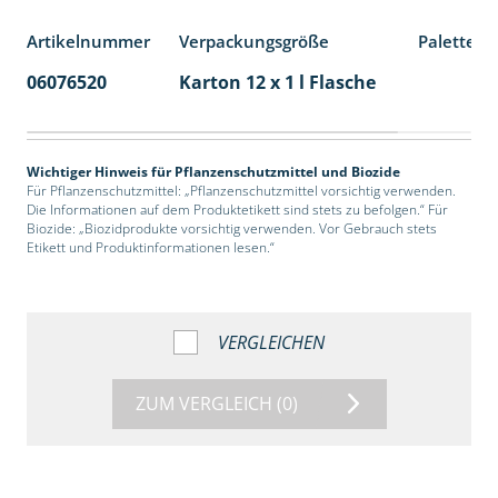
Artikelnummer
Verpackungsgröße
Palettene
06076520
Karton 12 x 1 l Flasche
60
Wichtiger Hinweis für Pflanzenschutzmittel und Biozide
Für Pflanzenschutzmittel: „Pflanzenschutzmittel vorsichtig verwenden.
Die Informationen auf dem Produktetikett sind stets zu befolgen.“ Für
Biozide: „Biozidprodukte vorsichtig verwenden. Vor Gebrauch stets
Etikett und Produktinformationen lesen.“
VERGLEICHEN
ZUM VERGLEICH
(0)