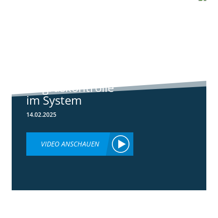
6:44
Standortreport
Raden - Sichere
Unkraut und
Ungraskontrolle
im System
14.02.2025
VIDEO ANSCHAUEN