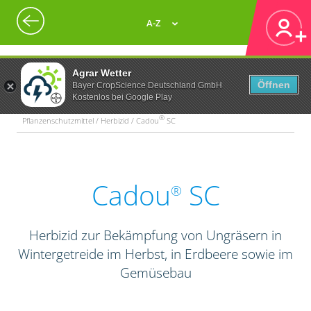
A-Z
Agrar Wetter
Öffnen
Bayer CropScience Deutschland GmbH
Kostenlos bei Google Play
®
Pflanzenschutzmittel / Herbizid / Cadou
SC
Cadou
SC
®
Herbizid zur Bekämpfung von Ungräsern in
Wintergetreide im Herbst, in Erdbeere sowie im
Gemüsebau