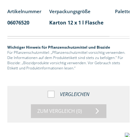
Artikelnummer
Verpackungsgröße
Palettene
06076520
Karton 12 x 1 l Flasche
60
Wichtiger Hinweis für Pflanzenschutzmittel und Biozide
Für Pflanzenschutzmittel: „Pflanzenschutzmittel vorsichtig verwenden.
Die Informationen auf dem Produktetikett sind stets zu befolgen.“ Für
Biozide: „Biozidprodukte vorsichtig verwenden. Vor Gebrauch stets
Etikett und Produktinformationen lesen.“
VERGLEICHEN
ZUM VERGLEICH
(0)