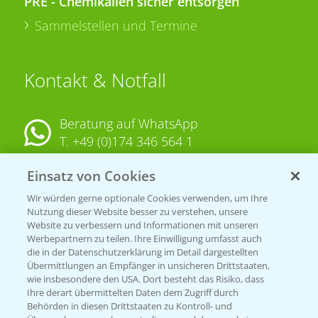
PRE - Chemikalien sicher entsorgen
Sammelstellen und Termine
Kontakt & Notfall
Beratung auf WhatsApp
T.
+49 (0)174 346 564 1
Einsatz von Cookies
KONTAKT
Wir würden gerne optionale Cookies verwenden, um Ihre
Nutzung dieser Website besser zu verstehen, unsere
Hilfe in Notfällen
Website zu verbessern und Informationen mit unseren
T.
+49 (0)214/30-20220
Werbepartnern zu teilen. Ihre Einwilligung umfasst auch
die in der Datenschutzerklärung im Detail dargestellten
Übermittlungen an Empfänger in unsicheren Drittstaaten,
wie insbesondere den USA. Dort besteht das Risiko, dass
Ihre derart übermittelten Daten dem Zugriff durch
Behörden in diesen Drittstaaten zu Kontroll- und