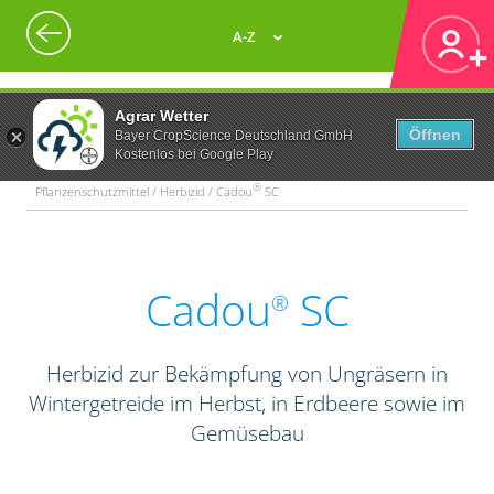
A-Z
Agrar Wetter
Öffnen
Bayer CropScience Deutschland GmbH
Kostenlos bei Google Play
®
Pflanzenschutzmittel / Herbizid / Cadou
SC
Cadou
SC
®
Herbizid zur Bekämpfung von Ungräsern in
Wintergetreide im Herbst, in Erdbeere sowie im
Gemüsebau