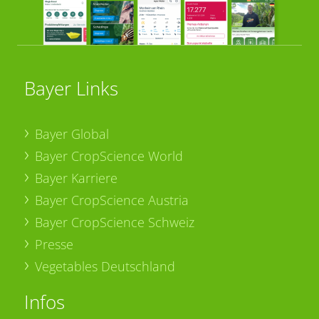
Bayer Links
Bayer Global
Bayer CropScience World
Bayer Karriere
Bayer CropScience Austria
Bayer CropScience Schweiz
Presse
Vegetables Deutschland
Infos