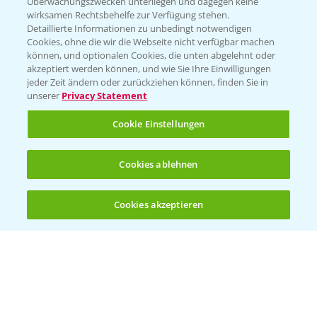
Überwachungszwecken unterliegen und dagegen keine
wirksamen Rechtsbehelfe zur Verfügung stehen.
Folgen Sie uns
Detaillierte Informationen zu unbedingt notwendigen
Cookies, ohne die wir die Webseite nicht verfügbar machen
können, und optionalen Cookies, die unten abgelehnt oder
akzeptiert werden können, und wie Sie Ihre Einwilligungen
jeder Zeit ändern oder zurückziehen können, finden Sie in
unserer
Privacy Statement
Cookie Einstellungen
Allgemeine Nutzungsbedingungen
Datenschutzerklärung
Cookies ablehnen
Impressum
Gebrauchshinweise
Cookies akzeptieren
Öffnen
Bis zu 4 Produkte vergleichen:
(noch 4)
© Bayer CropScience Deutschland GmbH