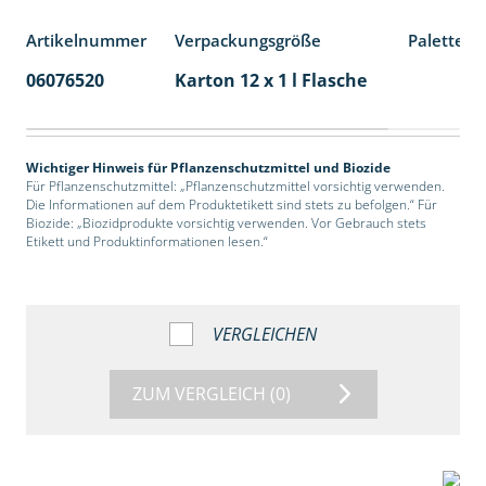
Artikelnummer
Verpackungsgröße
Palettene
06076520
Karton 12 x 1 l Flasche
60
Wichtiger Hinweis für Pflanzenschutzmittel und Biozide
Für Pflanzenschutzmittel: „Pflanzenschutzmittel vorsichtig verwenden.
Die Informationen auf dem Produktetikett sind stets zu befolgen.“ Für
Biozide: „Biozidprodukte vorsichtig verwenden. Vor Gebrauch stets
Etikett und Produktinformationen lesen.“
VERGLEICHEN
ZUM VERGLEICH
(0)