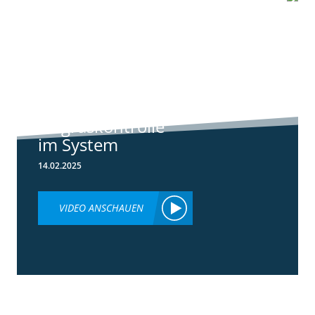
6:44
Standortreport
Raden - Sichere
Unkraut und
Ungraskontrolle
im System
14.02.2025
VIDEO ANSCHAUEN