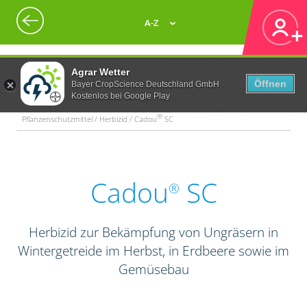
A-Z
Agrar Wetter
Öffnen
Bayer CropScience Deutschland GmbH
Kostenlos bei Google Play
®
Pflanzenschutzmittel / Herbizid / Cadou
SC
Cadou
SC
®
Herbizid zur Bekämpfung von Ungräsern in
Wintergetreide im Herbst, in Erdbeere sowie im
Gemüsebau