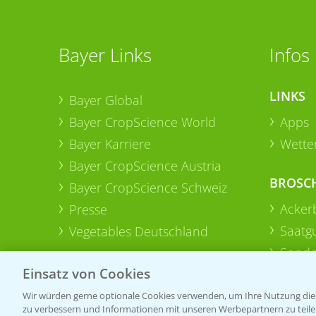
Bayer Links
Infos
LINKS
Bayer Global
Bayer CropScience World
Apps
Bayer Karriere
Wetter
Bayer CropScience Austria
BROSC
Bayer CropScience Schweiz
Acker
Presse
Saatg
Vegetables Deutschland
Sonde
Einsatz von Cookies
Wir würden gerne optionale Cookies verwenden, um Ihre Nutzung dies
zu verbessern und Informationen mit unseren Werbepartnern zu teilen.