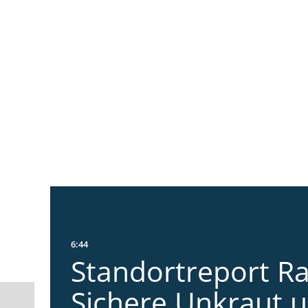
6:44
Standortreport Ra
Sichere Unkraut 