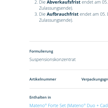
Die
Abverkaufsfrist
endet am 05.
Zulassungsende).
Die
Aufbrauchfrist
endet am 05. 
Zulassungsende).
Formulierung
Suspensionskonzentrat
Artikelnummer
Verpackungsgr
Enthalten in
Mateno
Forte Set (Mateno
Duo + Ca
®
®