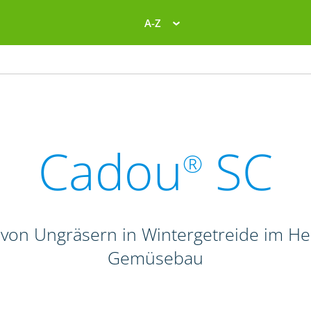
A-Z
Cadou
SC
®
von Ungräsern in Wintergetreide im Her
Gemüsebau