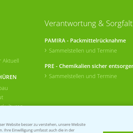
Verantwortung & Sorgfalt
PAMIRA - Packmittelrücknahme
Sammelstellen und Termine
 Aktuell
PRE - Chemikalien sicher entsorge
Sammelstellen und Termine
HÜREN
bau
ut
rkulturen
er Website besser zu verstehen, unsere Website
 Ihre Einwilligung umfasst auch die in der