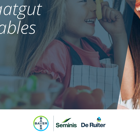
atgut
ables