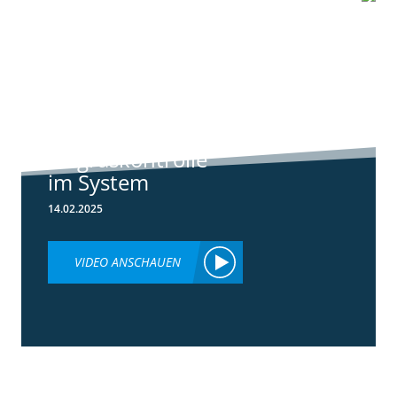
6:44
Standortreport
Raden - Sichere
Unkraut und
Ungraskontrolle
im System
14.02.2025
VIDEO ANSCHAUEN