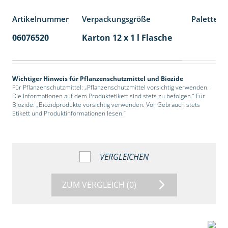
Artikelnummer
Verpackungsgröße
Palettene
06076520
Karton 12 x 1 l Flasche
60
Wichtiger Hinweis für Pflanzenschutzmittel und Biozide
Für Pflanzenschutzmittel: „Pflanzenschutzmittel vorsichtig verwenden.
Die Informationen auf dem Produktetikett sind stets zu befolgen.“ Für
Biozide: „Biozidprodukte vorsichtig verwenden. Vor Gebrauch stets
Etikett und Produktinformationen lesen.“
VERGLEICHEN
ZUM VERGLEICH
(0)