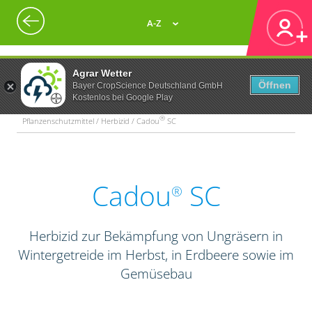
A-Z
Agrar Wetter
Öffnen
Bayer CropScience Deutschland GmbH
Kostenlos bei Google Play
®
Pflanzenschutzmittel / Herbizid / Cadou
SC
Cadou
SC
®
Herbizid zur Bekämpfung von Ungräsern in
Wintergetreide im Herbst, in Erdbeere sowie im
Gemüsebau