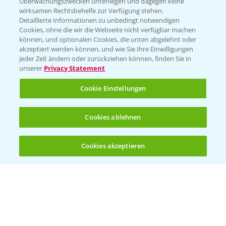
Überwachungszwecken unterliegen und dagegen keine
wirksamen Rechtsbehelfe zur Verfügung stehen.
Folgen Sie uns
Detaillierte Informationen zu unbedingt notwendigen
Cookies, ohne die wir die Webseite nicht verfügbar machen
können, und optionalen Cookies, die unten abgelehnt oder
akzeptiert werden können, und wie Sie Ihre Einwilligungen
jeder Zeit ändern oder zurückziehen können, finden Sie in
unserer
Privacy Statement
Cookie Einstellungen
Allgemeine Nutzungsbedingungen
Datenschutzerklärung
Cookies ablehnen
Impressum
Gebrauchshinweise
Cookies akzeptieren
Öffnen
Bis zu 4 Produkte vergleichen:
(noch 4)
© Bayer CropScience Deutschland GmbH