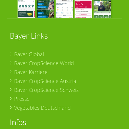
Bayer Links
Bayer Global
Bayer CropScience World
Bayer Karriere
Bayer CropScience Austria
Bayer CropScience Schweiz
Presse
Vegetables Deutschland
Infos