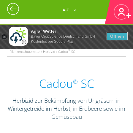
A-Z
Agrar Wetter
Öffnen
Bayer CropScience Deutschland GmbH
Kostenlos bei Google Play
®
Pflanzenschutzmittel / Herbizid / Cadou
SC
Cadou
SC
®
Herbizid zur Bekämpfung von Ungräsern in
Wintergetreide im Herbst, in Erdbeere sowie im
Gemüsebau