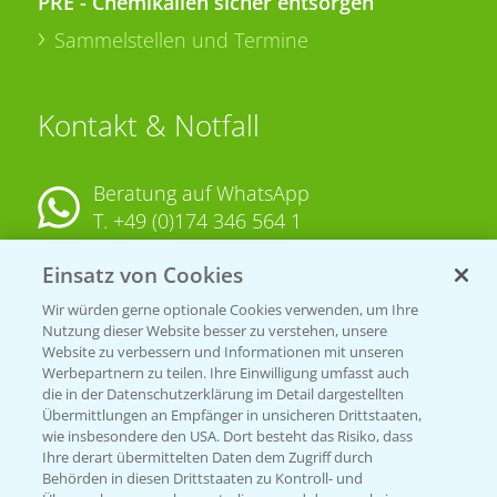
PRE - Chemikalien sicher entsorgen
Sammelstellen und Termine
Kontakt & Notfall
Beratung auf WhatsApp
T.
+49 (0)174 346 564 1
Einsatz von Cookies
KONTAKT
Wir würden gerne optionale Cookies verwenden, um Ihre
Nutzung dieser Website besser zu verstehen, unsere
Hilfe in Notfällen
Website zu verbessern und Informationen mit unseren
T.
+49 (0)214/30-20220
Werbepartnern zu teilen. Ihre Einwilligung umfasst auch
die in der Datenschutzerklärung im Detail dargestellten
Übermittlungen an Empfänger in unsicheren Drittstaaten,
wie insbesondere den USA. Dort besteht das Risiko, dass
Ihre derart übermittelten Daten dem Zugriff durch
Behörden in diesen Drittstaaten zu Kontroll- und