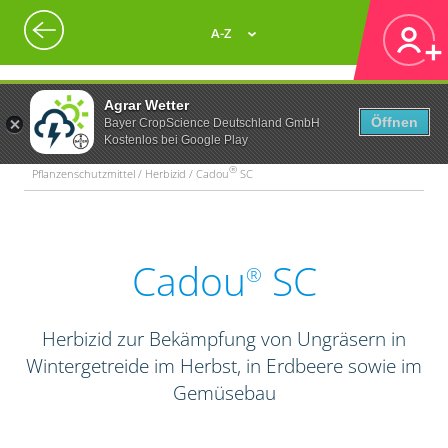
A-Z
Agrar Wetter
Öffnen
Bayer CropScience Deutschland GmbH
Kostenlos bei Google Play
®
Pflanzenschutzmittel / Herbizid / Cadou
SC
Cadou
SC
®
Herbizid zur Bekämpfung von Ungräsern in
Wintergetreide im Herbst, in Erdbeere sowie im
Gemüsebau