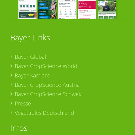
Bayer Links
Bayer Global
Bayer CropScience World
Bayer Karriere
Bayer CropScience Austria
Bayer CropScience Schweiz
Presse
Vegetables Deutschland
Infos