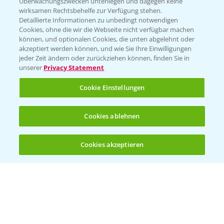
Überwachungszwecken unterliegen und dagegen keine
wirksamen Rechtsbehelfe zur Verfügung stehen.
Folgen Sie uns
Detaillierte Informationen zu unbedingt notwendigen
Cookies, ohne die wir die Webseite nicht verfügbar machen
können, und optionalen Cookies, die unten abgelehnt oder
akzeptiert werden können, und wie Sie Ihre Einwilligungen
jeder Zeit ändern oder zurückziehen können, finden Sie in
unserer
Privacy Statement
Cookie Einstellungen
Allgemeine Nutzungsbedingungen
Datenschutzerklärung
Cookies ablehnen
Impressum
Gebrauchshinweise
Cookies akzeptieren
Öffnen
Bis zu 4 Produkte vergleichen:
(noch 4)
© Bayer CropScience Deutschland GmbH