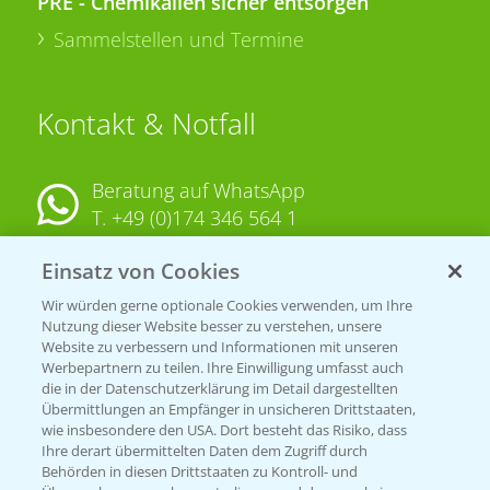
PRE - Chemikalien sicher entsorgen
Sammelstellen und Termine
Kontakt & Notfall
Beratung auf WhatsApp
T.
+49 (0)174 346 564 1
Einsatz von Cookies
KONTAKT
Wir würden gerne optionale Cookies verwenden, um Ihre
Nutzung dieser Website besser zu verstehen, unsere
Hilfe in Notfällen
Website zu verbessern und Informationen mit unseren
T.
+49 (0)214/30-20220
Werbepartnern zu teilen. Ihre Einwilligung umfasst auch
die in der Datenschutzerklärung im Detail dargestellten
Übermittlungen an Empfänger in unsicheren Drittstaaten,
wie insbesondere den USA. Dort besteht das Risiko, dass
Ihre derart übermittelten Daten dem Zugriff durch
Behörden in diesen Drittstaaten zu Kontroll- und