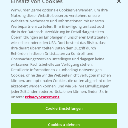
Einsatz von Cookies
KONTAKT
Wir würden gerne optionale Cookies verwenden, um Ihre
Nutzung dieser Website besser zu verstehen, unsere
Hilfe in Notfällen
Website zu verbessern und Informationen mit unseren
Werbepartnern zu teilen. Ihre Einwilligung umfasst auch
T.
+49 (0)214/30-20220
die in der Datenschutzerklärung im Detail dargestellten
Übermittlungen an Empfänger in unsicheren Drittstaaten,
wie insbesondere den USA. Dort besteht das Risiko, dass
Ihre derart übermittelten Daten dem Zugriff durch
Behörden in diesen Drittstaaten zu Kontroll- und
Überwachungszwecken unterliegen und dagegen keine
wirksamen Rechtsbehelfe zur Verfügung stehen.
Folgen Sie uns
Detaillierte Informationen zu unbedingt notwendigen
Cookies, ohne die wir die Webseite nicht verfügbar machen
können, und optionalen Cookies, die unten abgelehnt oder
akzeptiert werden können, und wie Sie Ihre Einwilligungen
jeder Zeit ändern oder zurückziehen können, finden Sie in
unserer
Privacy Statement
Cookie Einstellungen
Allgemeine Nutzungsbedingungen
Datenschutzerklärung
Cookies ablehnen