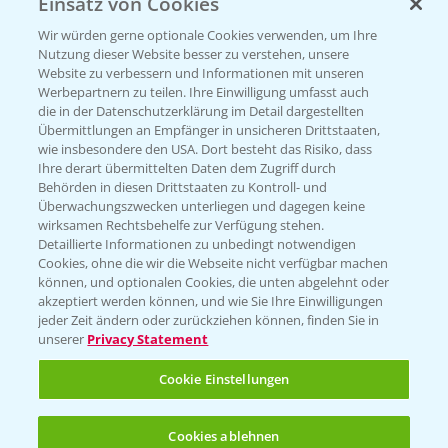
Einsatz von Cookies
KONTAKT
Wir würden gerne optionale Cookies verwenden, um Ihre
Nutzung dieser Website besser zu verstehen, unsere
Hilfe in Notfällen
Website zu verbessern und Informationen mit unseren
Werbepartnern zu teilen. Ihre Einwilligung umfasst auch
T.
+49 (0)214/30-20220
die in der Datenschutzerklärung im Detail dargestellten
Übermittlungen an Empfänger in unsicheren Drittstaaten,
wie insbesondere den USA. Dort besteht das Risiko, dass
Ihre derart übermittelten Daten dem Zugriff durch
Behörden in diesen Drittstaaten zu Kontroll- und
Überwachungszwecken unterliegen und dagegen keine
wirksamen Rechtsbehelfe zur Verfügung stehen.
Folgen Sie uns
Detaillierte Informationen zu unbedingt notwendigen
Cookies, ohne die wir die Webseite nicht verfügbar machen
können, und optionalen Cookies, die unten abgelehnt oder
akzeptiert werden können, und wie Sie Ihre Einwilligungen
jeder Zeit ändern oder zurückziehen können, finden Sie in
unserer
Privacy Statement
Cookie Einstellungen
Allgemeine Nutzungsbedingungen
Datenschutzerklärung
Cookies ablehnen