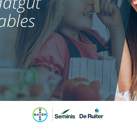
atgut
ables