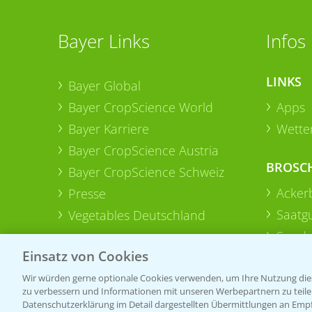
Bayer Links
Infos
LINKS
Bayer Global
Bayer CropScience World
Apps
Bayer Karriere
Wetter
Bayer CropScience Austria
BROSC
Bayer CropScience Schweiz
Acker
Presse
Saatg
Vegetables Deutschland
Sonde
Einsatz von Cookies
Wir würden gerne optionale Cookies verwenden, um Ihre Nutzung dies
zu verbessern und Informationen mit unseren Werbepartnern zu teilen.
Datenschutzerklärung im Detail dargestellten Übermittlungen an Empfä