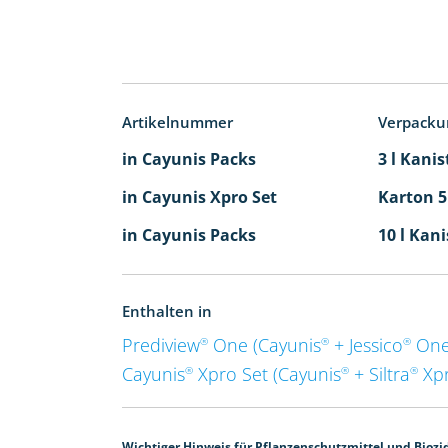
Artikelnummer
Verpacku
in Cayunis Packs
3 l Kanis
in Cayunis Xpro Set
Karton 5
in Cayunis Packs
10 l Kani
Enthalten in
Prediview
One (Cayunis
+ Jessico
One
®
®
®
Cayunis
Xpro Set (Cayunis
+ Siltra
Xpr
®
®
®
Wichtiger Hinweis für Pflanzenschutzmittel und Biozi