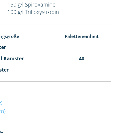
150 g/l Spiroxamine
100 g/l Trifloxystrobin
ngsgröße
Paletteneinheit
ter
 l Kanister
40
ster
)
o)
de