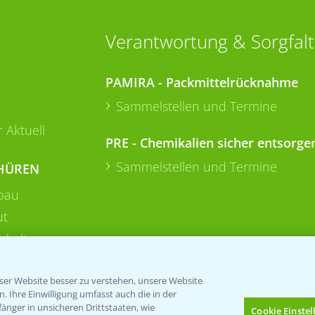
Verantwortung & Sorgfalt
PAMIRA - Packmittelrücknahme
Sammelstellen und Termine
 Aktuell
PRE - Chemikalien sicher entsorge
Sammelstellen und Termine
HÜREN
bau
ut
rkulturen
er Website besser zu verstehen, unsere Website
 Ihre Einwilligung umfasst auch die in der
nger in unsicheren Drittstaaten, wie
Cookie Einste