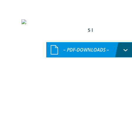
5 l
– PDF-DOWNLOADS –