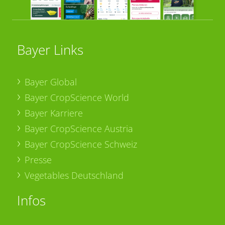
Bayer Links
Bayer Global
Bayer CropScience World
Bayer Karriere
Bayer CropScience Austria
Bayer CropScience Schweiz
Presse
Vegetables Deutschland
Infos