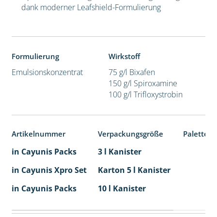
dank moderner Leafshield-Formulierung
Formulierung
Wirkstoff
Emulsionskonzentrat
75 g/l Bixafen
150 g/l Spiroxamine
100 g/l Trifloxystrobin
Artikelnummer
Verpackungsgröße
Palettene
in Cayunis Packs
3 l Kanister
in Cayunis Xpro Set
Karton 5 l Kanister
40
in Cayunis Packs
10 l Kanister