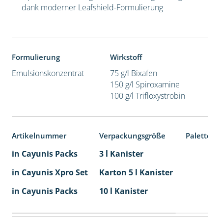
dank moderner Leafshield-Formulierung
Formulierung
Wirkstoff
Emulsionskonzentrat
75 g/l Bixafen
150 g/l Spiroxamine
100 g/l Trifloxystrobin
Artikelnummer
Verpackungsgröße
Palettene
in Cayunis Packs
3 l Kanister
in Cayunis Xpro Set
Karton 5 l Kanister
40
in Cayunis Packs
10 l Kanister