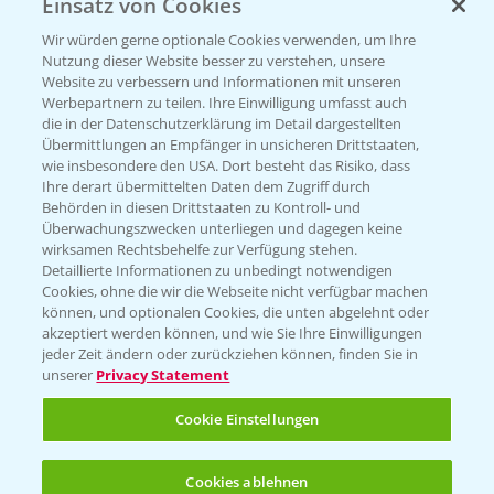
Einsatz von Cookies
Beratung auf WhatsApp
T.
+49 (0)174 346 564 1
Wir würden gerne optionale Cookies verwenden, um Ihre
Nutzung dieser Website besser zu verstehen, unsere
Website zu verbessern und Informationen mit unseren
KONTAKT
Werbepartnern zu teilen. Ihre Einwilligung umfasst auch
die in der Datenschutzerklärung im Detail dargestellten
Übermittlungen an Empfänger in unsicheren Drittstaaten,
Hilfe in Notfällen
wie insbesondere den USA. Dort besteht das Risiko, dass
Ihre derart übermittelten Daten dem Zugriff durch
T.
+49 (0)214/30-20220
Behörden in diesen Drittstaaten zu Kontroll- und
Überwachungszwecken unterliegen und dagegen keine
wirksamen Rechtsbehelfe zur Verfügung stehen.
Detaillierte Informationen zu unbedingt notwendigen
Cookies, ohne die wir die Webseite nicht verfügbar machen
können, und optionalen Cookies, die unten abgelehnt oder
akzeptiert werden können, und wie Sie Ihre Einwilligungen
jeder Zeit ändern oder zurückziehen können, finden Sie in
Folgen Sie uns
unserer
Privacy Statement
Cookie Einstellungen
Cookies ablehnen