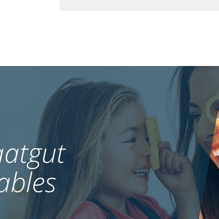
atgut
ables