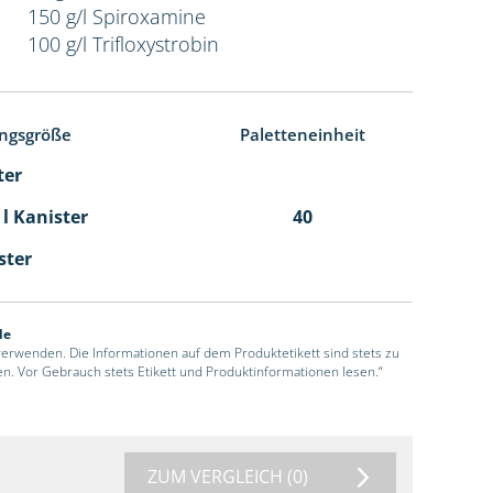
150 g/l Spiroxamine
100 g/l Trifloxystrobin
ngsgröße
Paletteneinheit
ter
 l Kanister
40
ster
de
 verwenden. Die Informationen auf dem Produktetikett sind stets zu
en. Vor Gebrauch stets Etikett und Produktinformationen lesen.“
ZUM VERGLEICH
(0)