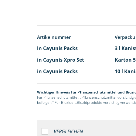
Artikelnummer
Verpacku
in Cayunis Packs
3 l Kanis
in Cayunis Xpro Set
Karton 5
in Cayunis Packs
10 l Kani
Wichtiger Hinweis für Pflanzenschutzmittel und Biozi
Für Pflanzenschutzmittel: „Pflanzenschutzmittel vorsichtig
befolgen.“ Für Biozide: „Biozidprodukte vorsichtig verwend
VERGLEICHEN