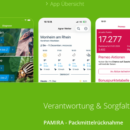
App Übersicht
Verantwortung & Sorgfalt
PAMIRA - Packmittelrücknahme