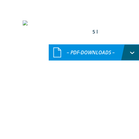
5 l
– PDF-DOWNLOADS –