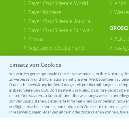
Bayer CropScience World
Apps
Bayer Karriere
Wetter
Bayer CropScience Austria
BROSC
Bayer CropScience Schweiz
Acker
Presse
Saatg
Vegetables Deutschland
Sonde
Einsatz von Cookies
Wir würden gerne optionale Cookies verwenden, um Ihre Nutzung dies
zu verbessern und Informationen mit unseren Werbepartnern zu teilen.
Datenschutzerklärung im Detail dargestellten Übermittlungen an Empfä
insbesondere den USA. Dort besteht das Risiko, dass Ihre derart über
diesen Drittstaaten zu Kontroll- und Überwachungszwecken unterlie
zur Verfügung stehen. Detaillierte Informationen zu unbedingt notwen
verfügbar machen können, und optionalen Cookies, die unten abgeleh
Ihre Einwilligungen jeder Zeit ändern oder zurückziehen können, finde