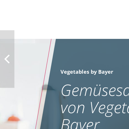
Vegetables by Bayer
Gemüsesa
von Veget
Bayer