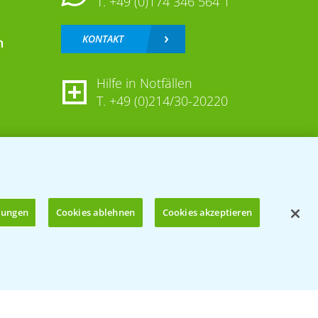
T.
+49 (0)174 346 564 1
KONTAKT
n
Hilfe in Notfällen
T.
+49 (0)214/30-20220
llungen
Cookies ablehnen
Cookies akzeptieren
Öffnen