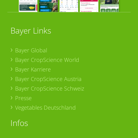
Bayer Links
Bayer Global
Bayer CropScience World
Bayer Karriere
Bayer CropScience Austria
Bayer CropScience Schweiz
Presse
Vegetables Deutschland
Infos