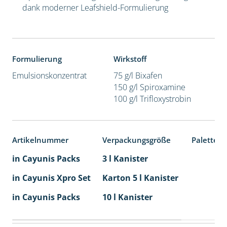
dank moderner Leafshield-Formulierung
Formulierung
Wirkstoff
Emulsionskonzentrat
75 g/l Bixafen
150 g/l Spiroxamine
100 g/l Trifloxystrobin
Artikelnummer
Verpackungsgröße
Palettene
in Cayunis Packs
3 l Kanister
in Cayunis Xpro Set
Karton 5 l Kanister
40
in Cayunis Packs
10 l Kanister