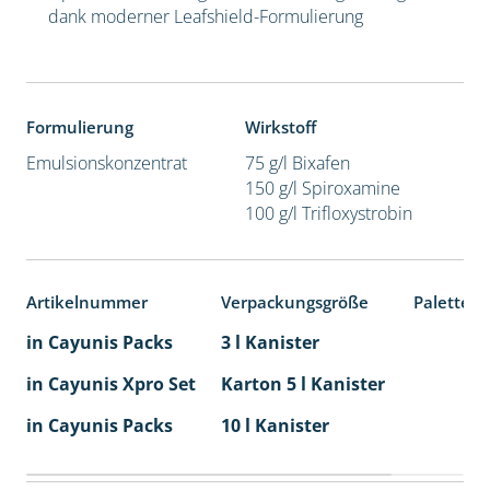
dank moderner Leafshield-Formulierung
Formulierung
Wirkstoff
Emulsionskonzentrat
75 g/l Bixafen
150 g/l Spiroxamine
100 g/l Trifloxystrobin
Artikelnummer
Verpackungsgröße
Palettene
in Cayunis Packs
3 l Kanister
in Cayunis Xpro Set
Karton 5 l Kanister
40
in Cayunis Packs
10 l Kanister