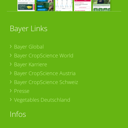
Bayer Links
Bayer Global
Bayer CropScience World
Bayer Karriere
Bayer CropScience Austria
Bayer CropScience Schweiz
Presse
Vegetables Deutschland
Infos