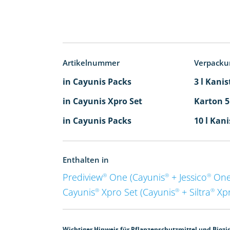
Artikelnummer
Verpacku
in Cayunis Packs
3 l Kanis
in Cayunis Xpro Set
Karton 5
in Cayunis Packs
10 l Kani
Enthalten in
Prediview
One (Cayunis
+ Jessico
One
®
®
®
Cayunis
Xpro Set (Cayunis
+ Siltra
Xpr
®
®
®
Wichtiger Hinweis für Pflanzenschutzmittel und Biozi