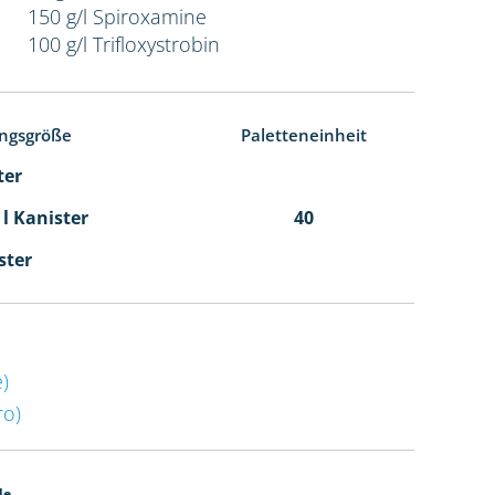
150 g/l Spiroxamine
100 g/l Trifloxystrobin
ngsgröße
Paletteneinheit
ter
 l Kanister
40
ster
)
o)
de