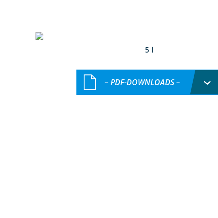
5 l
– PDF-DOWNLOADS –