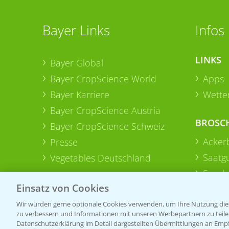
Bayer Links
Infos
LINKS
Bayer Global
Bayer CropScience World
Apps
Bayer Karriere
Wetter
Bayer CropScience Austria
BROSC
Bayer CropScience Schweiz
Acker
Presse
Saatg
Vegetables Deutschland
Sonde
Einsatz von Cookies
Wir würden gerne optionale Cookies verwenden, um Ihre Nutzung dies
zu verbessern und Informationen mit unseren Werbepartnern zu teilen.
Datenschutzerklärung im Detail dargestellten Übermittlungen an Empfä