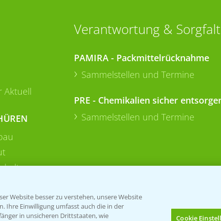
Verantwortung & Sorgfalt
PAMIRA - Packmittelrücknahme
Sammelstellen und Termine
 Aktuell
PRE - Chemikalien sicher entsorge
Sammelstellen und Termine
HÜREN
bau
ut
rkulturen
er Website besser zu verstehen, unsere Website
 Ihre Einwilligung umfasst auch die in der
nger in unsicheren Drittstaaten, wie
Cookie Einste