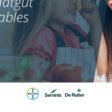
atgut
ables